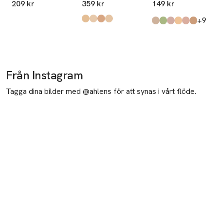
209 kr
359 kr
149 kr
till
+9
Produkten finns i färgerna:
Tan
Porcelain
Natural
Ivory
,
,
,
,
Produkten finns i fä
6 Yellow
151 Green
5 Pink
7 Sand
1 Light
3 Fair
,
,
,
,
,
,
Från Instagram
Tagga dina bilder med @ahlens för att synas i vårt flöde.