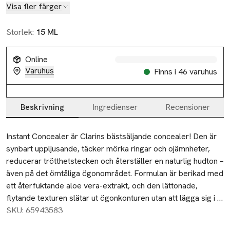
Visa fler färger
Storlek:
15 ML
Slut i lager
Online
Varuhus
Finns i 46 varuhus
Beskrivning
Ingredienser
Recensioner
Beskrivning
Instant Concealer är Clarins bästsäljande concealer! Den är 
synbart uppljusande, täcker mörka ringar och ojämnheter, 
reducerar trötthetstecken och återställer en naturlig hudton – 
även på det ömtåliga ögonområdet. Formulan är berikad med 
ett återfuktande aloe vera-extrakt, och den lättonade, 
flytande texturen slätar ut ögonkonturen utan att lägga sig i 
veck och linjer. Innehåller även ett koffeinextrakt som har en 
SKU: 65943583
synbart uppljusande effekt, samt fräschar upp ögonområdet 