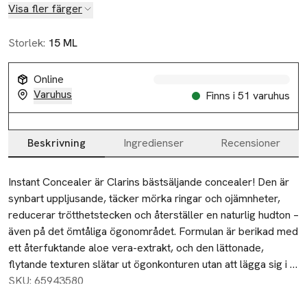
Visa fler färger
Storlek:
15 ML
Slut i lager
Online
Varuhus
Finns i 51 varuhus
Beskrivning
Ingredienser
Recensioner
Beskrivning
Instant Concealer är Clarins bästsäljande concealer! Den är 
synbart uppljusande, täcker mörka ringar och ojämnheter, 
reducerar trötthetstecken och återställer en naturlig hudton – 
även på det ömtåliga ögonområdet. Formulan är berikad med 
ett återfuktande aloe vera-extrakt, och den lättonade, 
flytande texturen slätar ut ögonkonturen utan att lägga sig i 
veck och linjer. Innehåller även ett koffeinextrakt som har en 
SKU: 65943580
synbart uppljusande effekt, samt fräschar upp ögonområdet 