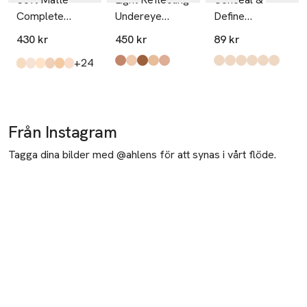
Complete
Undereye
Define
Concealer
Brightener
Concealer
430 kr
450 kr
89 kr
till
+24
Produkten finns i färgerna:
Magic Hour
Night Swan
Sunfire
Goldeneye
Impossible Dream
,
,
,
,
,
Produkten finns i fä
C3
C1
C5
C2
C4
C6
,
,
,
,
,
,
Produkten finns i färgerna:
Nougatine
Vanilla
Cafe Au Lait
Crème Brulee
Macadamia
Madeleine
,
,
,
,
,
,
Från Instagram
Tagga dina bilder med @ahlens för att synas i vårt flöde.