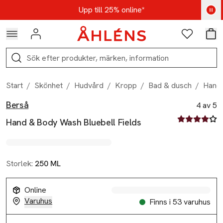
Hoppa till navigationsmenyn
Hoppa till innehåll
Hoppa till sidfot
Kod: AUG25 - Shoppa nu
Upp till 25% online*
Logga in
Favoriter
Var
Sök
Start
/
Skönhet
/
Hudvård
/
Kropp
/
Bad & dusch
/
Hand 
Berså
Produktbilder
Hoppa över bildspelet
Produktinformation
4 av 5
4 av fem stjä
Hand & Body Wash Bluebell Fields
Storlek:
250 ML
Online
Varuhus
Finns i 53 varuhus