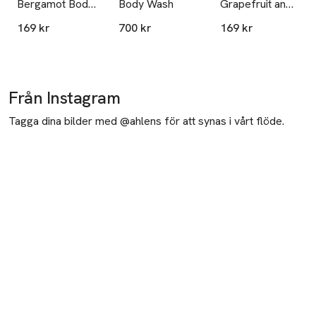
Bergamot Body
Body Wash
Grapefruit and
Wash, 350 ml
Lilies Body
169 kr
700 kr
169 kr
Wash, 350 ml
Från Instagram
Tagga dina bilder med @ahlens för att synas i vårt flöde.