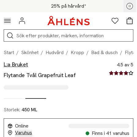
Hoppa till navigationsmenyn
Hoppa till innehåll
Hoppa till sidfot
För medlemmar - Shoppa nu
25% på hårvård*
Logga in
Favoriter
Var
Sök
Start
/
Skönhet
/
Hudvård
/
Kropp
/
Bad & dusch
/
Flyta
L:a Bruket
Produktbilder
Hoppa över bildspelet
Produktinformation
4.5 av 5
4.5 av fem st
Flytande Tvål Grapefruit Leaf
Storlek:
450 ML
Online
Varuhus
Finns i 41 varuhus