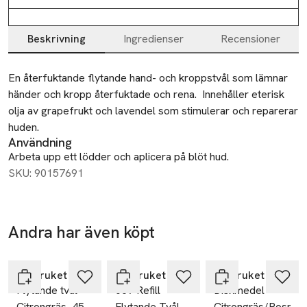
Beskrivning
Ingredienser
Recensioner
Beskrivning
En återfuktande flytande hand- och kroppstvål som lämnar 
händer och kropp återfuktade och rena.  Innehåller eterisk 
olja av grapefrukt och lavendel som stimulerar och reparerar 
huden.
Användning
Arbeta upp ett lödder och aplicera på blöt hud.
SKU: 90157691
Andra har även köpt
Hoppa över bildspelet
L:a Bruket
L:a Bruket
L:a Bruket
Flytande tvål
069 Refill
Diskmedel
Citrongräs, 450
Flytande Tvål
Citrongräs/Rosmar