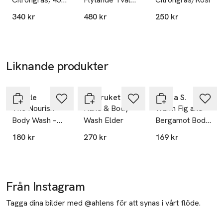
ml
Lemongrass
340 kr
480 kr
250 kr
Liknande produkter
Hoppa över bildspelet
Mantle
L:a Bruket
Emma S.
The Nourish
Hand & Body
Warm Fig and
Body Wash –
Wash Elder
Bergamot Body
Nourishing +
Wash, 350 ml
180 kr
270 kr
169 kr
Hydrating Body
Cleanser
Från Instagram
Tagga dina bilder med @ahlens för att synas i vårt flöde.