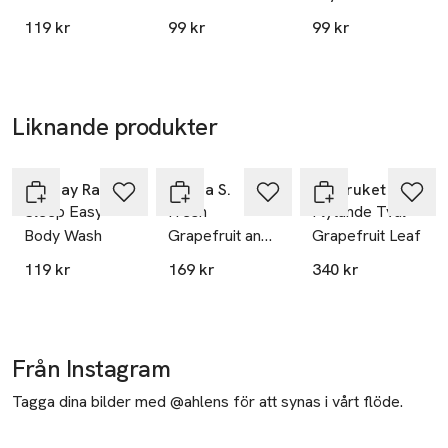
Body Wash
119 kr
99 kr
99 kr
Liknande produkter
Hoppa över bildspelet
Sunday Rain
Emma S.
L:a Bruket
Sleep Easy
Fresh
Flytande Tvål
Body Wash
Grapefruit and
Grapefruit Leaf
Lilies Body
119 kr
169 kr
340 kr
Wash, 350 ml
Från Instagram
Tagga dina bilder med @ahlens för att synas i vårt flöde.