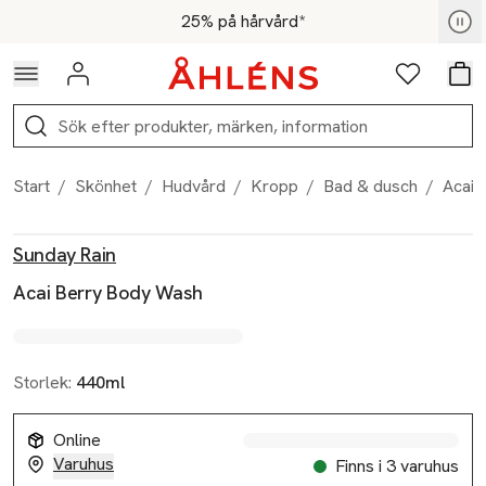
Hoppa till navigationsmenyn
Hoppa till innehåll
Hoppa till sidfot
För medlemmar - Shoppa nu
25% på hårvård*
Logga in
Favoriter
Var
Sök
Start
/
Skönhet
/
Hudvård
/
Kropp
/
Bad & dusch
/
Acai 
Produktbilder
Hoppa över bildspelet
Produktinformation
Sunday Rain
Acai Berry Body Wash
Storlek:
440ml
Online
Varuhus
Finns i 3 varuhus