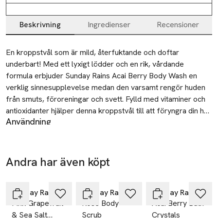
Beskrivning
Ingredienser
Recensioner
Beskrivning
En kroppstvål som är mild, återfuktande och doftar 
underbart! Med ett lyxigt lödder och en rik, vårdande 
formula erbjuder Sunday Rains Acai Berry Body Wash en 
verklig sinnesupplevelse medan den varsamt rengör huden 
från smuts, föroreningar och svett. Fylld med vitaminer och 
antioxidanter hjälper denna kroppstvål till att föryngra din hud 
Användning
samt lämnar den väldoftande och återfuktad. Den är 
Häll en liten mängd i handflatan och löddra på huden.
dessutom berikad med uppljusande C-vitamin för att ge 
SKU: 66255271
huden en vacker lyster. De väldoftande bubblorna gör att du 
knappt kommer vilja skölja av dig!
Andra har även köpt
Hoppa över bildspelet
Sunday Rain
Sunday Rain
Sunday Rain
Pink Grapefruit
Rose Body
Acai Berry Bath
& Sea Salt
Scrub
Crystals