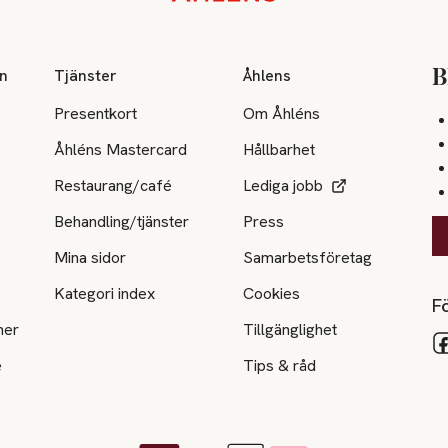
on
Tjänster
Åhlens
B
Presentkort
Om Åhléns
Åhléns Mastercard
Hållbarhet
Restaurang/café
Lediga jobb
Behandling/tjänster
Press
Mina sidor
Samarbetsföretag
Kategori index
Cookies
Fö
ner
Tillgänglighet
e
Tips & råd