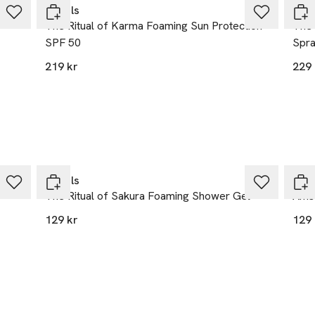
Rituals
Ritu
The Ritual of Karma Foaming Sun Protection
The 
 541
SPF 50
Spra
sterdam
219 kr
229 
r
Gåva på köpet
Gå
Rituals
Ritu
The Ritual of Sakura Foaming Shower Gel
Amst
129 kr
129 