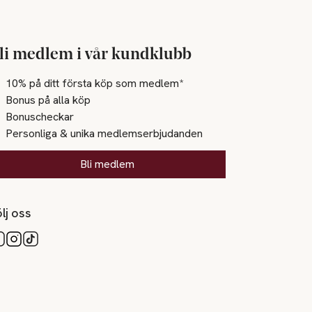
li medlem i vår kundklubb
10% på ditt första köp som medlem*
Bonus på alla köp
Bonuscheckar
Personliga & unika medlemserbjudanden
Bli medlem
lj oss