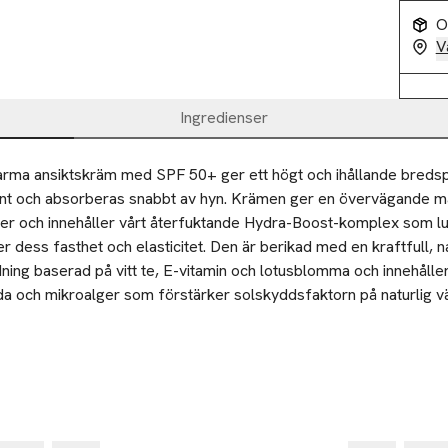
O
V
Ingredienser
arma ansiktskräm med SPF 50+ ger ett högt och ihållande breds
ent och absorberas snabbt av hyn. Krämen ger en övervägande matt
ter och innehåller vårt återfuktande Hydra-Boost-komplex som lu
er dess fasthet och elasticitet. Den är berikad med en kraftfull, na
dning baserad på vitt te, E-vitamin och lotusblomma och innehålle
da och mikroalger som förstärker solskyddsfaktorn på naturlig vä
 att skydda ansiktet mot skadliga UVA- och UVB-strålar, även när 
nerös mängd cirka 30 minuter före vistelse utomhus för bästa re
kten ordentligt av hyn och rinner inte av lika lätt när du svettas.
med jämna mellanrum, särskilt efter att du svettats, badat eller 
Gåva på köpet
Gå