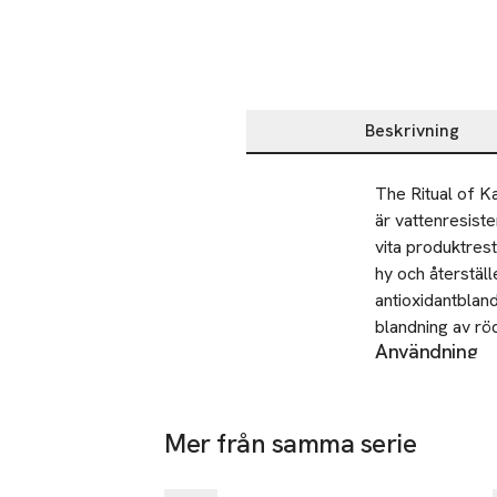
Beskrivning
Beskrivning
The Ritual of K
är vattenresist
vita produktres
hy och återställ
antioxidantblan
blandning av rö
Användning
regelbundet för
Applicera en ge
ute!
absorberas produ
produkten igen 
Mer från samma serie
handduk.
Gåva på köpet
Hoppa över bildspelet