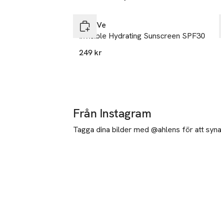
Hoppa över bildspelet
CeraVe
Invisible Hydrating Sunscreen SPF30
249 kr
Från Instagram
Tagga dina bilder med @ahlens för att synas