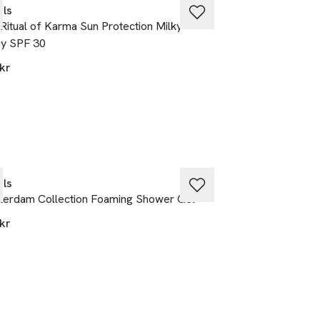
als
Rituals
Ritual of Karma Sun Protection Milky
The Ritual of Ka
y SPF 30
129 kr
kr
va på köpet
Ta 2 betala 35:-
als
Åhléns
erdam Collection Foaming Shower Gel
Ekologiska bomulls
kr
25 kr