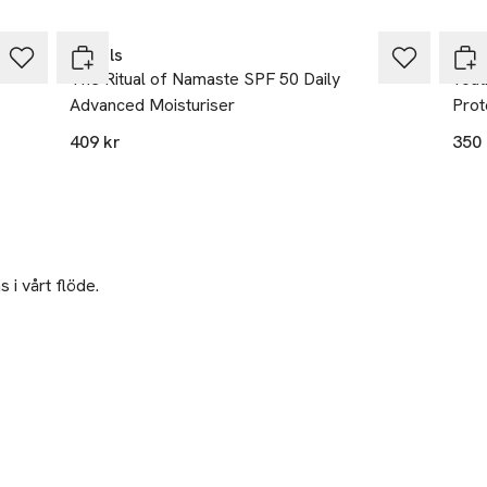
Gåva på köpet
Rituals
Clar
The Ritual of Namaste SPF 50 Daily
Yout
Advanced Moisturiser
Prot
409 kr
350 
 i vårt flöde.