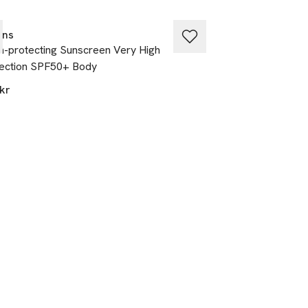
ins
CeraVe
h-protecting Sunscreen Very High
Invisible Hydrati
ection SPF50+ Body
249 kr
kr