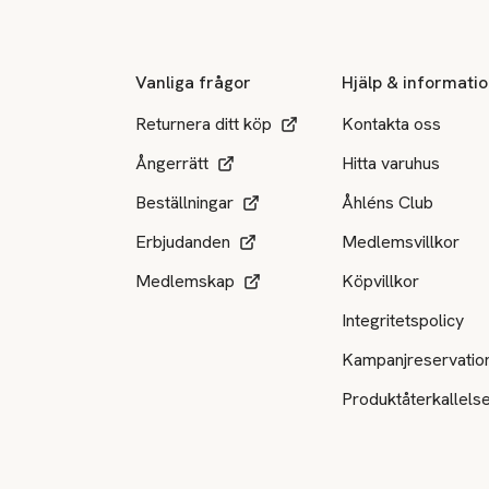
Vanliga frågor
Hjälp & informati
Returnera ditt köp
Kontakta oss
Ångerrätt
Hitta varuhus
Beställningar
Åhléns Club
Erbjudanden
Medlemsvillkor
Medlemskap
Köpvillkor
Integritetspolicy
Kampanjreservatio
Produktåterkallels
Tillgängliga betalsätt