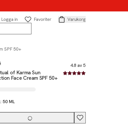
Logga in
Favoriter
Varukorg
Varukorg
am SPF 50+
s
4.8 av 5
itual of Karma Sun
4.8 av fem stjärnor
ction Face Cream SPF 50+
k:
50 ML