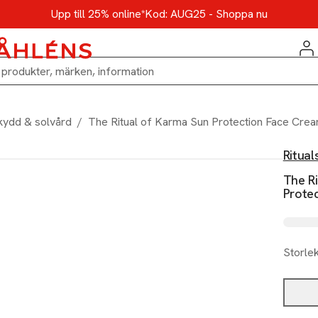
Upp till 25% online*
Kod: AUG25 - Shoppa nu
kydd & solvård
/
The Ritual of Karma Sun Protection Face Cre
Ritual
The R
Prote
Storle