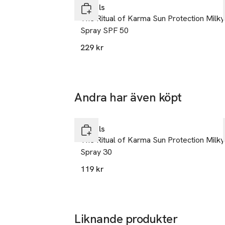
Tillverkare
Rituals
RITUALS
The Ritual of Karma Sun Protection Milky
Herengracht
Spray SPF 50
1017 BW Am
229 kr
Netherlands
Mobilnumme
SKU: 65817508
Andra har även köpt
Gåva på köpet
Hoppa över bildspelet
Rituals
The Ritual of Karma Sun Protection Milky
Spray 30
119 kr
Liknande produkter