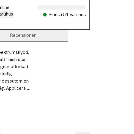
nline
aruhus
Finns i 51 varuhus
Recensioner
pektrumskydd, 
 finish utan 
gnar uttorkad 
turlig 
r dessutom en 
g. Applicera 
det är molnigt 
sultat. Då
 Applicera
torkat dig med
va på köpet
Gåva på köpet