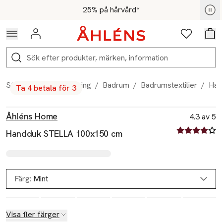
Hoppa till navigationsmenyn
Hoppa till innehåll
Hoppa till sidfot
För medlemmar - Shoppa nu
25% på hårvård*
Logga in
Favoriter
Var
Sök
Start
/
Hem & inredning
/
Badrum
/
Badrumstextilier
/
Han
Ta 4 betala för 3
Produktbilder
Hoppa över bildspelet
Produktinformation
Åhléns Home
4.3 av 5
4.3 av fem st
Handduk STELLA 100x150 cm
Färg:
Mint
Visa fler färger