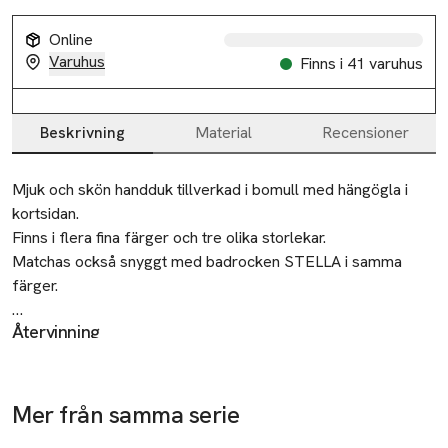
Slut i lager
Online
Varuhus
Finns i 41 varuhus
Beskrivning
Material
Recensioner
Slut i lager
Beskrivning
Mjuk och skön handduk tillverkad i bomull med hängögla i 
kortsidan.

Slut i lager
Finns i flera fina färger och tre olika storlekar.

Matchas också snyggt med badrocken STELLA i samma 
Slut i lager
färger.

Slut i lager
Återvinning
• Handduk i bomullsfrotté

Lämna gamla textilier till välgörenhet eller
Slut i lager
• Finns i olika färger

återvinningscentral.
• Mått: 100x150 cm

Slut i lager
• Vikt: 500g/m2

Mer från samma serie
Ta 4 betala för
Ta 4 betala för
Ta 4 betala för
Tillverkare
• Matchande handdukar finns i storlekarna 50x70 och 70x140 
Slut i lager
3
3
3
Åhléns AB
Hoppa över bildspelet