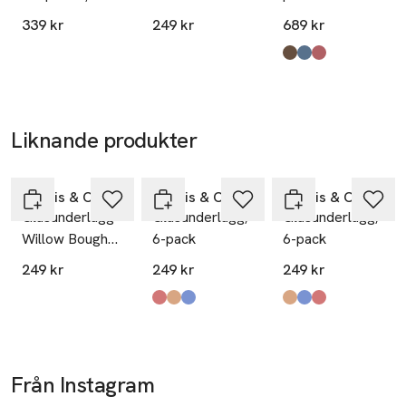
Smörgåsbricka
339 kr
249 kr
689 kr
Produkten finns i fä
Strawberry Brown
Strawberry Blue
Strawberry Red
,
,
,
Liknande produkter
Hoppa över bildspelet
Morris & Co
Morris & Co
Morris & Co
Glasunderlägg
Glasunderlägg,
Glasunderlägg,
Willow Bough
6-pack
6-pack
Blue & Green
249 kr
249 kr
249 kr
6-pack
Produkten finns i färgerna:
Strawberry Theif: Red
Strawberry Theif: Brown
Strawberry Theif: Blue
Produkten finns i fä
Strawberry Theif: 
Strawberry Theif: 
Strawberry Theif: 
,
,
,
Från Instagram