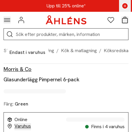
Hoppa till navigationsmenyn
Hoppa till innehåll
Hoppa till sidfot
Kod: AUG25 - Shoppa nu
Upp till 25% online*
Logga in
Favoriter
Var
Sök
Start
/
Hem & inredning
/
Kök & matlagning
/
Köksredskap
Endast i varuhus
Produktbilder
Hoppa över bildspelet
Produktinformation
Morris & Co
Glasunderlägg Pimpernel 6-pack
Färg:
Green
Online
Varuhus
Finns i 4 varuhus