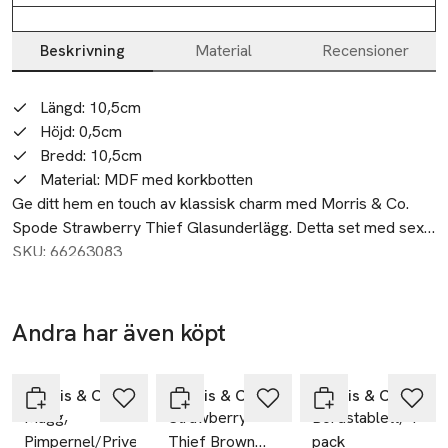
Beskrivning
Material
Recensioner
Beskrivning
Längd: 10,5cm
Höjd: 0,5cm
Bredd: 10,5cm
Material: MDF med korkbotten
Ge ditt hem en touch av klassisk charm med Morris & Co. 
Spode Strawberry Thief Glasunderlägg. Detta set med sex 
underlägg pryds av William Morris’ ikoniska Strawberry 
SKU: 66263083
Thief-mönster i mjuka nyanser av rosa och grönt, och ger 
varje rum en nostalgisk och elegant känsla. Dessa 
glasunderlägg skyddar dina ytor på ett stilfullt sätt och kan 
Andra har även köpt
enkelt kombineras med andra produkter från Spode-
Hoppa över bildspelet
kollektionen för ett sofistikerat, maximalistiskt uttryck på ditt 
bord. Tillverkade av MDF med korkbotten är de både 
Morris & Co
Morris & Co
Morris & Co
Mugg,
Strawberry
Bordstablett, 4-
hållbara och skonsamma mot alla ytor.
Pimpernel/Privet
Thief Brown
pack