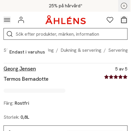
Hoppa till navigationsmenyn
Hoppa till innehåll
Hoppa till sidfot
För medlemmar - Shoppa nu
25% på hårvård*
Logga in
Favoriter
Var
Sök
Start
/
Hem & inredning
/
Dukning & servering
/
Serveringst
Endast i varuhus
Produktbilder
Hoppa över bildspelet
Produktinformation
Georg Jensen
5 av 5
5 av fem stjä
Termos Bernadotte
Färg:
Rostfri
Storlek:
0,8L