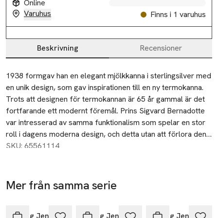
Online
Varuhus
Finns i 1 varuhus
Beskrivning
Recensioner
Beskrivning
1938 formgav han en elegant mjölkkanna i sterlingsilver med 
en unik design, som gav inspirationen till en ny termokanna. 
Trots att designen för termokannan är 65 år gammal är det 
fortfarande ett modernt föremål. Prins Sigvard Bernadotte 
var intresserad av samma funktionalism som spelar en stor 
roll i dagens moderna design, och detta utan att förlora den 
visuella skönheten. Den stora termokannan Bernadotte 
SKU: 65561114
lanserades 2002 och hösten 2011 introduceras en mindre 
version. Denna andra termokanna är faktiskt mer lik den 
ursprungliga designen och rymmer 0,8 l.

Mer från samma serie
Hoppa över bildspelet
Termokannan håller drycker varma i minst 6 timmar.

Georg Jensen
Georg Jensen
Georg Jensen