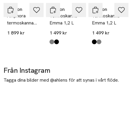
Hoppa över bildspelet
Stelton
Stelton
Stelton
Amphora
Termoskanna
Termoskanna
termoskanna
Emma 1,2 L
Emma 1,2 L
1.2 l. stål
1 899 kr
1 499 kr
1 499 kr
Produkten finns i färgerna:
Grey
Black
,
,
Produkten finns i fä
Black
Grey
,
,
Från Instagram
Tagga dina bilder med @ahlens för att synas i vårt flöde.