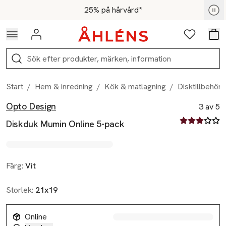
Hoppa till navigationsmenyn
Hoppa till innehåll
Hoppa till sidfot
För medlemmar - Shoppa nu
25% på hårvård*
Logga in
Favoriter
Var
Sök
Start
/
Hem & inredning
/
Kök & matlagning
/
Disktillbehör
Opto Design
Produktbilder
Hoppa över bildspelet
Produktinformation
3 av 5
3 av fem stjä
Diskduk Mumin Online 5-pack
Färg:
Vit
Storlek:
21x19
Online