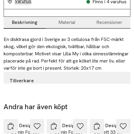
Varuhus
Finns i 4 varuhus
Beskrivning
Material
Recensioner
Beskrivning
En disktrasa gjord i Sverige av 3 cellulosa från FSC-märkt 
skog, vilket gör den ekologisk, tvättbar, hållbar och 
komposterbar. Motivet visar Lilla My i olika sinnesstämningar 
placerade på rad. Perfekt för att ge köket lite mer liv, eller 
varför inte ge bort i present. Storlek: 20x17 cm
Tillverkare
Åhléns AB
Dalagatan 100
113 43 Stockholm
Andra har även köpt
Sweden
Hoppa över bildspelet
info.hk@ahlens.se
E-post
Opto Design
Opto Design
Opto Design
Moomin Forest
Moomin Forest
Servett 33 cm -
Mobilnummer