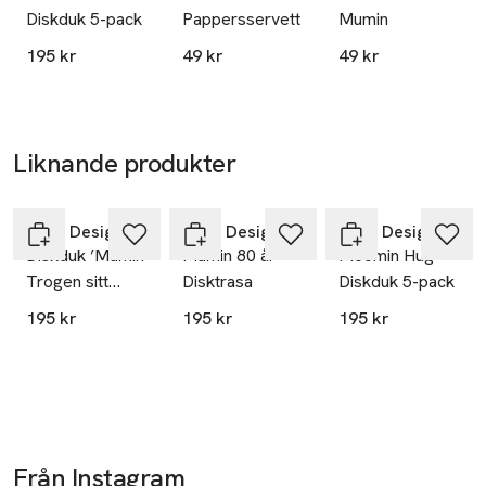
Diskduk 5-pack
Pappersservett
Mumin
SKU: 65307614
195 kr
49 kr
49 kr
Liknande produkter
Hoppa över bildspelet
Opto Design
Opto Design
Opto Design
Diskduk ’Mumin
Mumin 80 år
Moomin Hug
Trogen sitt
Disktrasa
Diskduk 5-pack
ursprung’ 5-
195 kr
195 kr
195 kr
pack
Från Instagram