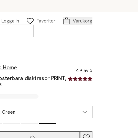
Logga in
Favoriter
Varukorg
Varukorg
s Home
4.9 av 5
sterbara disktrasor PRINT,
4.9 av fem stjärnor
k
:
Green
Slut i lager