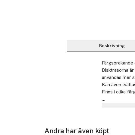
Beskrivning
Beskrivning
Färgsprakande d
Disktrasorna är 
användas mer sl
Kan även tvättas 
Finns i olika fä
• Komposterbara
Tillverkare
• 3-pack

Åhléns AB
• Flera färger

Dalagatan 1
Andra har även köpt