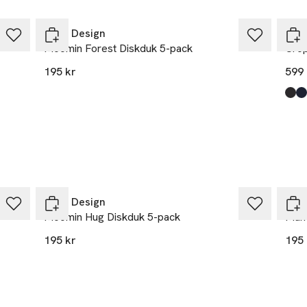
kholm
Opto Design
Car
ns.se
Moomin Forest Diskduk 5-pack
Crop
r
195 kr
599 
Prod
Blac
Indi
Indi
Opto Design
Opt
Moomin Hug Diskduk 5-pack
Mumi
195 kr
195 