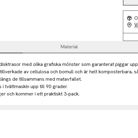
O
V
Material
isktrasor med olika grafiska mönster som garanterat piggar upp i
tillverkade av cellulosa och bomull och är helt komposterbara, så 
ängs de tillsammans med matavfallet.

i tvättmaskin upp till 90 grader.

rger och kommer i ett praktiskt 3-pack.

 disktrasor

00