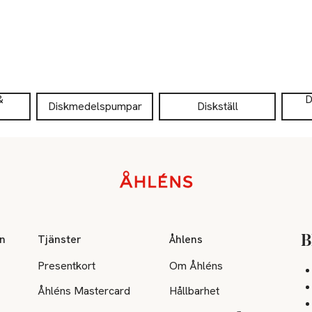
&
D
Diskmedelspumpar
Diskställ
on
Tjänster
Åhlens
B
Presentkort
Om Åhléns
Åhléns Mastercard
Hållbarhet