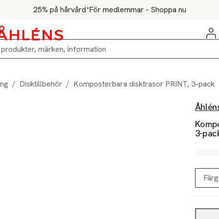
25% på hårvård*
För medlemmar - Shoppa nu
ing
/
Disktillbehör
/
Komposterbara disktrasor PRINT, 3-pack
Åhlén
Kompo
3-pac
Färg