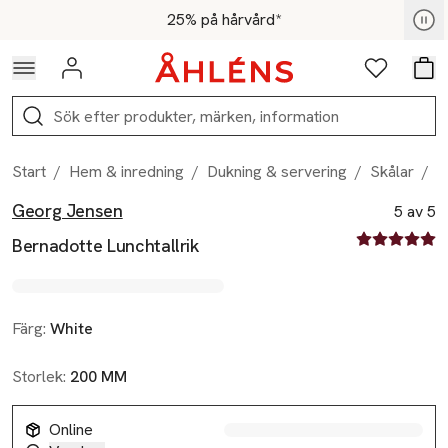
Hoppa till navigationsmenyn
Hoppa till innehåll
Hoppa till sidfot
För medlemmar - Shoppa nu
25% på hårvård*
Logga in
Favoriter
Var
Sök
Start
/
Hem & inredning
/
Dukning & servering
/
Skålar
/
B
Georg Jensen
Produktbilder
Hoppa över bildspelet
Produktinformation
5 av 5
5 av fem stjä
Bernadotte Lunchtallrik
Färg:
White
Storlek:
200 MM
Online