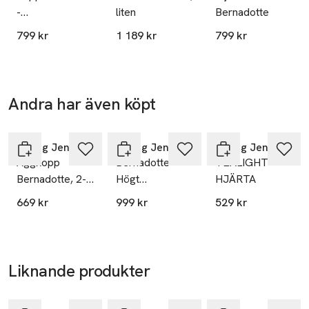
-
liten
Bernadotte
BERNADOTTE
799 kr
1 189 kr
799 kr
Andra har även köpt
Hoppa över bildspelet
Georg Jensen
Georg Jensen
Georg Jensen
Äggkopp
Bernadotte
TEALIGHT
Bernadotte, 2-
Högt
HJÄRTA
pack
Tumblerglas, 6-
669 kr
999 kr
529 kr
pack
Liknande produkter
Hoppa över bildspelet