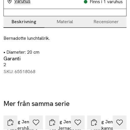
Varuhus
Finns i 1 varuhus
Beskrivning
Material
Recensioner
Beskrivning
Bernadotte lunchtallrik.

• Diameter: 20 cm
Garanti
2
SKU: 65518068
Mer från samma serie
Hoppa över bildspelet
Georg Jensen
Georg Jensen
Georg Jensen
Pappershållare
Vas Bernadotte,
Mjölkkanna