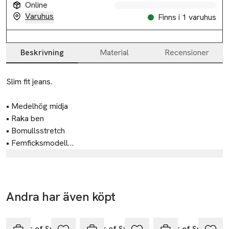
Online
Varuhus
Finns i 1 varuhus
Beskrivning
Material
Recensioner
Beskrivning
Slim fit jeans.

• Medelhög midja

• Raka ben

• Bomullsstretch

• Femficksmodell

• Tillverkad i Tunisien
Tillverkare
Tiger Of Sweden AB
Torsgatan 4
Andra har även köpt
111 23 Stockholm
Hoppa över bildspelet
Sweden
Tiger of Sweden
Tiger of Sweden
Tiger of Sweden