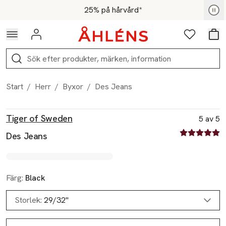
Hoppa till navigationsmenyn
Hoppa till innehåll
Hoppa till sidfot
För medlemmar - Shoppa nu
25% på hårvård*
Logga in
Favoriter
Var
Sök
Start
/
Herr
/
Byxor
/
Des Jeans
Produktbilder
Hoppa över bildspelet
Produktinformation
Tiger of Sweden
5 av 5
5 av fem stjä
Des Jeans
Färg:
Black
Storlek:
29/32"