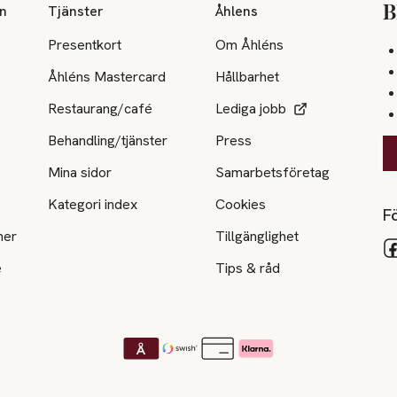
on
Tjänster
Åhlens
B
Presentkort
Om Åhléns
Åhléns Mastercard
Hållbarhet
Restaurang/café
Lediga jobb
Behandling/tjänster
Press
Mina sidor
Samarbetsföretag
Kategori index
Cookies
Fö
ner
Tillgänglighet
e
Tips & råd