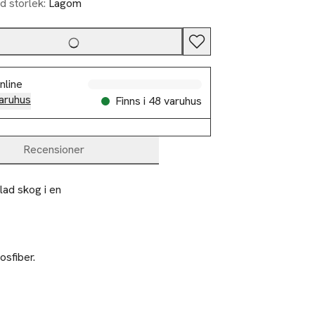
d storlek:
Lagom
Slut i lager
nline
aruhus
Finns i 48 varuhus
Recensioner
lad skog i en
sfiber.
