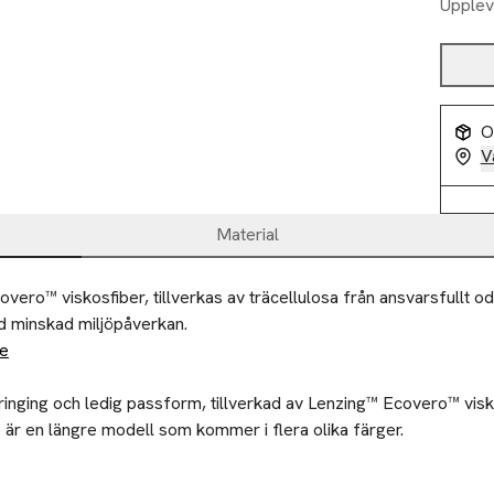
Upplev
O
V
Material
vero™ viskosfiber, tillverkas av träcellulosa från ansvarsfullt od
 minskad miljöpåverkan.
de
ringing och ledig passform, tillverkad av Lenzing™ Ecovero™ visko
r en längre modell som kommer i flera olika färger.

rt ärm
