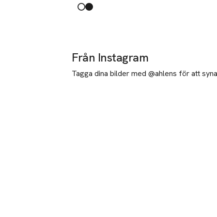
Produkten finns i färgerna:
White
Black
,
,
Från Instagram
Tagga dina bilder med @ahlens för att synas