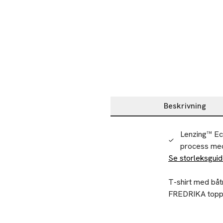
Beskrivning
Beskrivning
Lenzing™ Eco
process med
Se storleksgui
T-shirt med båt
FREDRIKA topp ä
Återvinning
• T-shirt med ko