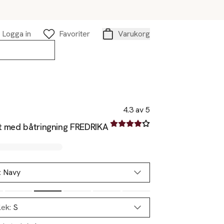
Logga in
Favoriter
Varukorg
Varukorg
4.3 av 5
4.3 av fem stjärnor
rt med båtringning FREDRIKA
:
Navy
lek:
S