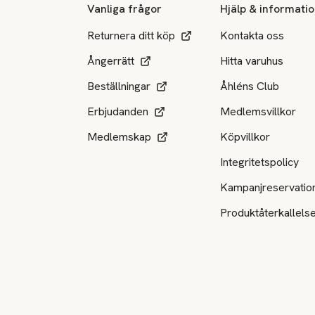
Vanliga frågor
Hjälp & informati
Returnera ditt köp
Kontakta oss
Ångerrätt
Hitta varuhus
Beställningar
Åhléns Club
Erbjudanden
Medlemsvillkor
Medlemskap
Köpvillkor
Integritetspolicy
Kampanjreservatio
Produktåterkallels
Tillgängliga betalsätt