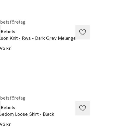
avaj för en mer 
betsföretag
Samarbetsföretag
 Rebels
Soft Rebels
lison Knit - Rws - Dark Grey Melange
Srallison O-neck C
95 kr
999,95 kr
betsföretag
Samarbetsföretag
 Rebels
Soft Rebels
eedom Loose Shirt - Black
Srhaline Bag - Fog
95 kr
799,95 kr