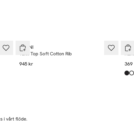
GANNI
Lev
Tank Top Soft Cotton Rib
Numb
945 kr
369 
Prod
Blac
Whit
 i vårt flöde.