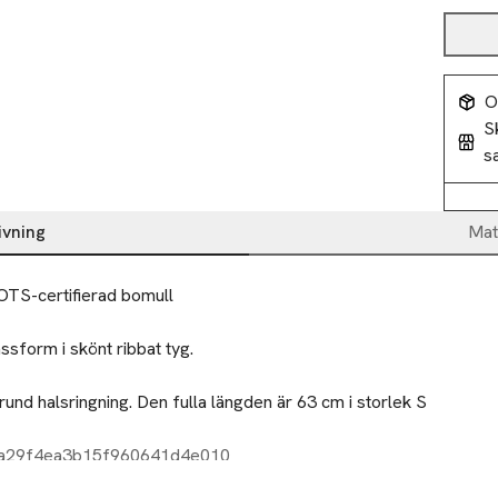
O
S
s
ivning
Mat
 GOTS-certifierad bomull 
ssform i skönt ribbat tyg. 
und halsringning. Den fulla längden är 63 cm i storlek S 
orlek S
da29f4ea3b15f960641d4e010