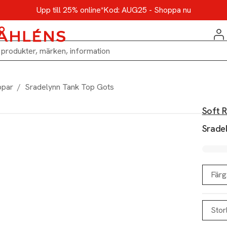
Upp till 25% online*
Kod: AUG25 - Shoppa nu
ppar
/
Sradelynn Tank Top Gots
Soft 
Srade
Färg
Stor