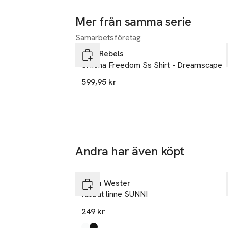
Kombinera den m
formell look 
Mer från samma serie
Samarbetsföretag
Hoppa över bildspelet
 - Slim fit 
Soft Rebels
 - GOTS-certifi
Srfiona Freedom Ss Shirt - Dreamscape
 - Ribbat tyg 
 - Rund halsring
599,95 kr
Andra har även köpt
Hoppa över bildspelet
Carin Wester
Ribbat linne SUNNI
249 kr