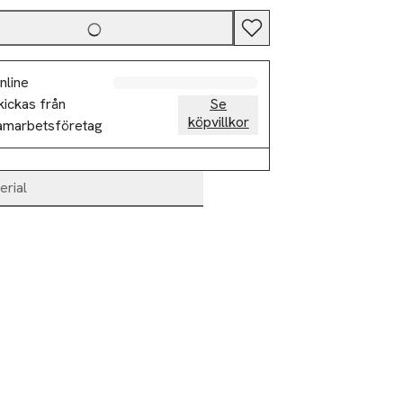
nline
kickas från
Se
köpvillkor
amarbetsföretag
erial