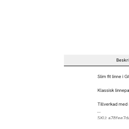
Beskr
Beskrivning
Slim fit linne i
Klassisk linnepa
Tillverkad med r
Modellen bär st
SKU: a78fee7