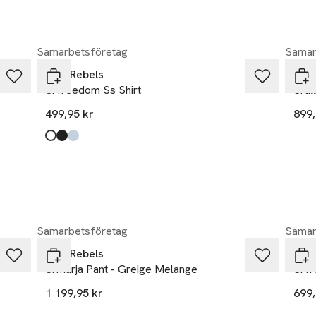
ed dina vardagsjeans för en avslappnad look eller en kjol och k
Samarbetsföretag
Samar
erad 
Soft Rebels
Soft
Srfreedom Ss Shirt
Sral
ning Kvalitet: 95% Bomull - Ekologisk 5% Elastan 
499,95 kr
899,
Produkten finns i färgerna:
snow white
black
cashmere blue
,
,
,
Samarbetsföretag
Samar
Soft Rebels
Soft
Srmarja Pant - Greige Melange
Srfr
1 199,95 kr
699,