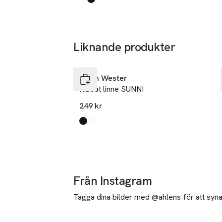
Produkten finns i färgerna:
Bright White
Black
,
,
Liknande produkter
Hoppa över bildspelet
Carin Wester
Ribbat linne SUNNI
249 kr
Produkten finns i färgerna:
Black
Bright White
,
,
Från Instagram
Tagga dina bilder med @ahlens för att synas