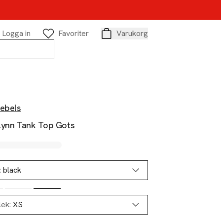
Logga in
Favoriter
Varukorg
Varukorg
Rebels
lynn Tank Top Gots
:
black
lek:
XS