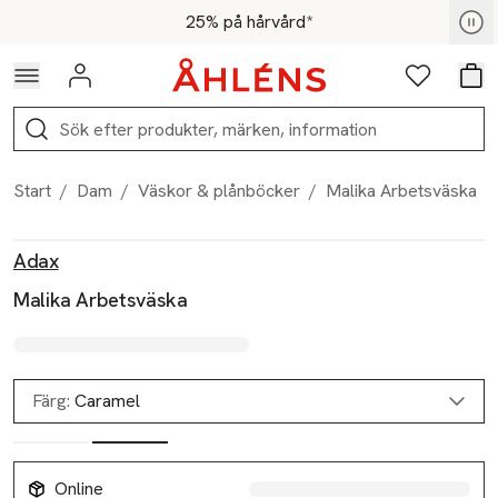
Hoppa till navigationsmenyn
Hoppa till innehåll
Hoppa till sidfot
För medlemmar - Shoppa nu
25% på hårvård*
Logga in
Favoriter
Var
Sök
Start
/
Dam
/
Väskor & plånböcker
/
Malika Arbetsväska
Produktbilder
Hoppa över bildspelet
Produktinformation
Adax
Malika Arbetsväska
Färg:
Caramel
Online