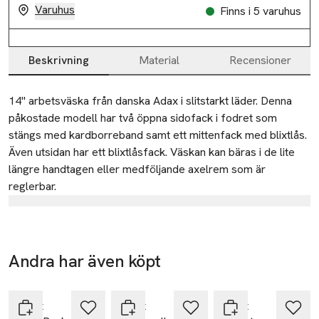
Varuhus
Finns i 5 varuhus
Beskrivning
Material
Recensioner
Beskrivning
14" arbetsväska från danska Adax i slitstarkt läder. Denna 
påkostade modell har två öppna sidofack i fodret som 
stängs med kardborreband samt ett mittenfack med blixtlås. 
Även utsidan har ett blixtlåsfack. Väskan kan bäras i de lite 
längre handtagen eller medföljande axelrem som är 
reglerbar.
Tillverkare
ADAX A/S
Vestre Hedevej 18
Andra har även köpt
4000 Roskilde
Nyhet
Hoppa över bildspelet
Denmark
Adax
Adax
Adax
adax@adax.dk