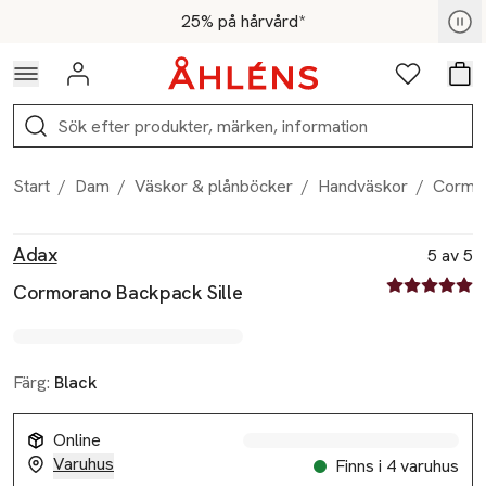
Hoppa till navigationsmenyn
Hoppa till innehåll
Hoppa till sidfot
För medlemmar - Shoppa nu
25% på hårvård*
Logga in
Favoriter
Var
Sök
Start
/
Dam
/
Väskor & plånböcker
/
Handväskor
/
Cormor
Produktbilder
Hoppa över bildspelet
Produktinformation
Adax
5 av 5
5 av fem stjä
Cormorano Backpack Sille
Färg:
Black
Online
Varuhus
Finns i 4 varuhus