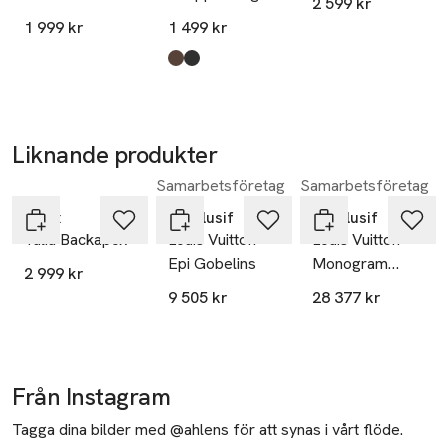
2 599 kr
1 999 kr
1 499 kr
Produkten finns i färgerna:
Dark Brown
Black
,
,
Liknande produkter
Samarbetsföretag
Samarbetsföretag
Hoppa över bildspelet
Adax
Luxclusif
Luxclusif
Talia Backapck
Louis Vuitton
Louis Vuitton
Epi Gobelins
Monogram
2 999 kr
Empreinte
9 505 kr
28 377 kr
Montsouris Pm
Backpack
Från Instagram
Tagga dina bilder med @ahlens för att synas i vårt flöde.