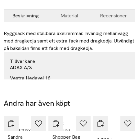
Beskrivning
Material
Recensioner
Beskrivning
Ryggsäck med ställbara axelremmar. Invändig mellanvägg 
med dragkedja samt ett extra fack med dragkedja. Utvändigt 
på baksidan finns ett fack med dragkedja.
Tillverkare
ADAX A/S
Vestre Hedevej 18
4000 Roskilde
Denmark
Andra har även köpt
adax@adax.dk
E-post
Nyhet
Hoppa över bildspelet
Mobilnummer
Adax
Adax
Adax
SKU: 88193133
Axelremsväska
Chelsea
Sia
Sandra
Shopper Bag