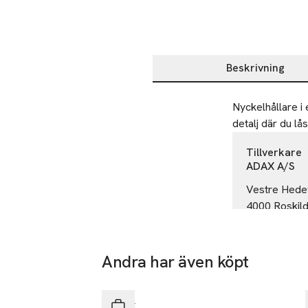
Beskrivning
Beskrivning
Nyckelhållare i 
detalj där du lås
Tillverkare
ADAX A/S
Vestre Hede
4000 Roskil
Denmark
adax@adax.
E-post
Andra har även köpt
Mobilnumme
Hoppa över bildspelet
SKU: 66411472
Adax