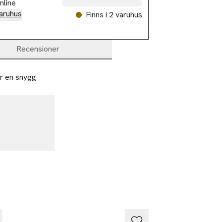
nline
aruhus
Finns i 2 varuhus
Recensioner
r en snygg 
x
Adax