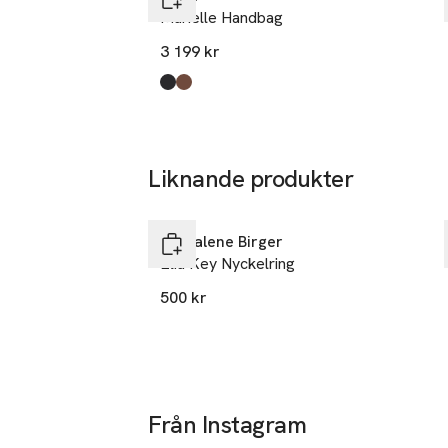
Marielle Handbag
3 199 kr
Produkten finns i färgerna:
Black
Caramel
,
,
Liknande produkter
Hoppa över bildspelet
By Malene Birger
Elia Key Nyckelring
500 kr
Från Instagram