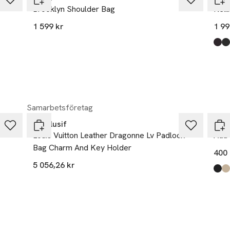
Brooklyn Shoulder Bag
Nell
1 599 kr
1 99
Prod
Choc
Blac
Sunf
Samarbetsföretag
Luxclusif
By M
Louis Vuitton Leather Dragonne Lv Padlock
Ada 
Bag Charm And Key Holder
400 
5 056,26 kr
Prod
Dark
Feat
Blac