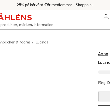
25% på hårvård*
För medlemmar - Shoppa nu
ånböcker & fodral
/
Lucinda
Adax
Lucin
Färg:
D