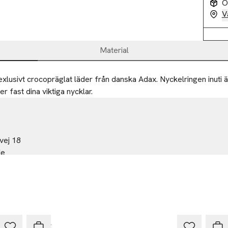
O
V
Material
exlusivt crocopräglat läder från danska Adax. Nyckelringen inuti ä
er fast dina viktiga nycklar.
vej 18
de
dk
r
Adax
Ada