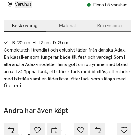
Varuhus
Finns i 5 varuhus
Beskrivning
Material
Recensioner
Beskrivning
B: 20 cm. H: 12 cm. D: 3 cm.
Combiclutch i trendigt och exlusivt läder från danska Adax. 
En klassiker som fungerar både till fest och vardag! Som i 
alla andra Adax-modeller finns gott om utrymme med bland 
annat två öppna fack, ett större fack med blixtlås, ett mindre 
med blixtlås samt en läderficka. Ytterfack som stängs med 
Garanti
blixtlås. Väskan kan bäras i den ställbara och avtagbara 
2
axelremmen eller i den flätade handledsremmen.
Tillverkare
Andra har även köpt
ADAX A/S
-20%
Hoppa över bildspelet
Vestre Hedevej 18
4000 Roskilde
Adax
Adax
Adax