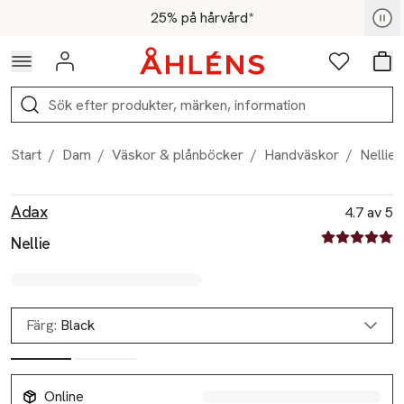
Hoppa till navigationsmenyn
Hoppa till innehåll
Hoppa till sidfot
För medlemmar - Shoppa nu
25% på hårvård*
Logga in
Favoriter
Var
Sök
Start
/
Dam
/
Väskor & plånböcker
/
Handväskor
/
Nellie
Produktbilder
Hoppa över bildspelet
Produktinformation
Adax
4.7 av 5
4.7 av fem st
Nellie
Färg:
Black
Online