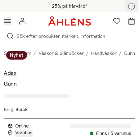
Hoppa till navigationsmenyn
Hoppa till innehåll
Hoppa till sidfot
För medlemmar - Shoppa nu
25% på hårvård*
Logga in
Favoriter
Var
Sök
Start
/
Dam
/
Väskor & plånböcker
/
Handväskor
/
Gunn
Nyhet
Produktbilder
Hoppa över bildspelet
Produktinformation
Adax
Gunn
Färg:
Black
Online
Varuhus
Finns i 5 varuhus