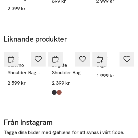
699 kr
2 999 kr
SKU: 65973662
2 399 kr
Liknande produkter
Nyhet
Hoppa över bildspelet
Adax
Adax
Adax
Salerno
Birgitte
Olga
Shoulder Bag
Shoulder Bag
1 999 kr
Sia
2 599 kr
2 399 kr
Produkten finns i färgerna:
Black
Caramel
,
,
Från Instagram
Tagga dina bilder med @ahlens för att synas i vårt flöde.