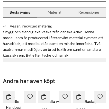
Beskrivning
Material
Recensioner
Beskrivning
Vegan, recycled material
Snygg och trendig axelväska från danska Adax. Denna 
modell som är producerad i återanvänt material rymmer ett 
huvudfack, ett med blixtlås samt en mindre innerficka. Två 
axelremmar medföljer, en bred textilrem samt en smalare 
klassisk rem. Byt efter tycke och smak!
Tillverkare
ADAX A/S
Vestre Hedevej 18
Andra har även köpt
4000 Roskilde
Nyhet
Nyhet
Hoppa över bildspelet
Denmark
Adax
Adax
Adax
adax@adax.dk
Isabelle
Cornelia wallet
Talia Backapck
E-post
Handbag
Mobilnummer