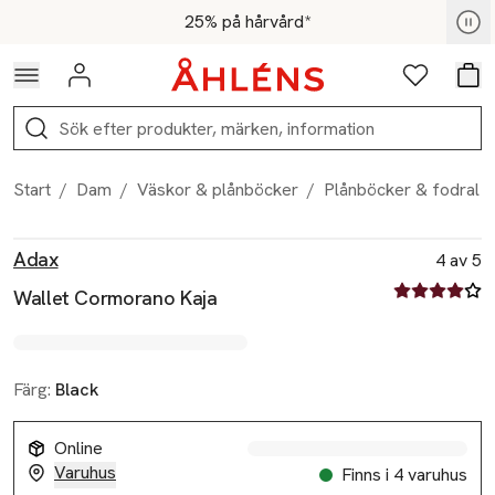
Hoppa till navigationsmenyn
Hoppa till innehåll
Hoppa till sidfot
För medlemmar - Shoppa nu
25% på hårvård*
Logga in
Favoriter
Var
Sök
Start
/
Dam
/
Väskor & plånböcker
/
Plånböcker & fodral
Produktbilder
Hoppa över bildspelet
Produktinformation
Adax
4 av 5
4 av fem stjä
Wallet Cormorano Kaja
Färg:
Black
Online
Varuhus
Finns i 4 varuhus