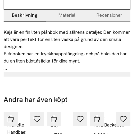
Beskrivning
Material
Recensioner
Beskrivning
Kaja är en fin liten plånbok med stilrena detaljer. Den kommer 
att vara perfekt för en liten väska på grund av den smala 
designen.

Plånboken har en tryckknappstängning, och på baksidan har 
du en liten blixtlåsficka för dina mynt. 

L: 12 cm. H. 7 cm. D. 1 cm.
Tillverkare
ADAX A/S
Vestre Hedevej 18
Andra har även köpt
4000 Roskilde
Hoppa över bildspelet
Denmark
Adax
Adax
Adax
adax@adax.dk
Marielle
Lilly
Talia Backapck
E-post
Handbag
Mobilnummer