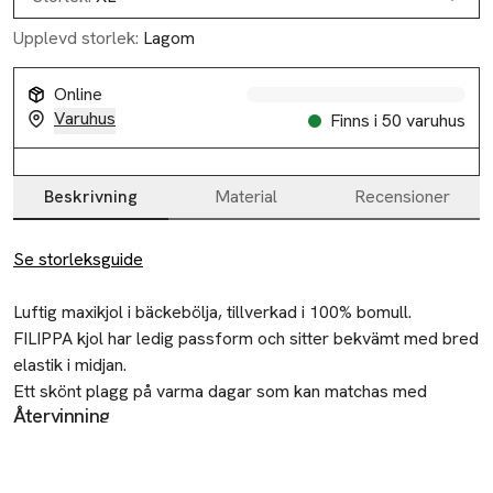
Slut i lager
Upplevd storlek:
Lagom
Online
Varuhus
Finns i 50 varuhus
Beskrivning
Material
Recensioner
Beskrivning
Se storleksguide
Luftig maxikjol i bäckebölja, tillverkad i 100% bomull.

FILIPPA kjol har ledig passform och sitter bekvämt med bred 
elastik i midjan.

Ett skönt plagg på varma dagar som kan matchas med 
Återvinning
blusen IRIS för ett fins set i bäckebölja.

Lämna gamla textilier till välgörenhet eller
återvinningscentral.
• Maxikjol i bäckebölja
