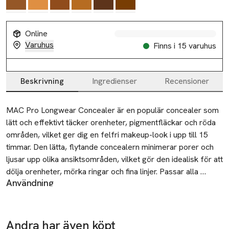
Online
Varuhus
Finns i 15 varuhus
Slut i lager
Beskrivning
Ingredienser
Recensioner
Beskrivning
MAC Pro Longwear Concealer är en populär concealer som 
lätt och effektivt täcker orenheter, pigmentfläckar och röda 
områden, vilket ger dig en felfri makeup-look i upp till 15 
timmar. Den lätta, flytande concealern minimerar porer och 
ljusar upp olika ansiktsområden, vilket gör den idealisk för att 
dölja orenheter, mörka ringar och fina linjer. Passar alla 
Användning
hudtoner. Den är vattenfast, icke-aknegen, och är parfymfri 
- Applicera Pro Longwear Concealer med en pensel,
och testad av ögonläkare.

exempelvis pensel 242 eller pensel 217 från MAC
Cosmetics för en jämn makeuplook.
 Det gör produkten:

Andra har även köpt