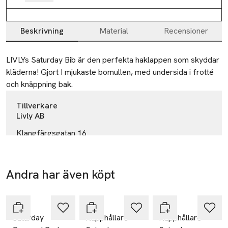
Beskrivning
Material
Recensioner
Beskrivning
LIVLYs Saturday Bib är den perfekta haklappen som skyddar 
kläderna! Gjort I mjukaste bomullen, med undersida i frotté 
och knäppning bak.
Tillverkare
Livly AB
Klangfärgsgatan 16
426 52 Västra Frölunda
Sweden
Andra har även köpt
info@livlyclothing.com
E-post
Hoppa över bildspelet
Mobilnummer
Livly
Livly
Livly
SKU: 65178024
Saturday
Napphållare
Napphållare