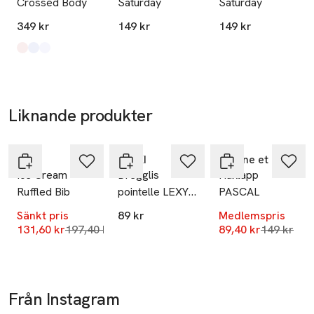
Crossed Body
Saturday
Saturday
349 kr
149 kr
149 kr
Produkten finns i färgerna:
Baby Pink
Baby Blue
White
,
,
,
Liknande produkter
-33%
Nyhet
-40%
Hoppa över bildspelet
Livly
RIKIKI
Maxine et Jolie
Ice Cream
Dregglis
Haklapp
Ruffled Bib
pointelle LEXY,
PASCAL
2-pack
Sänkt pris
89 kr
Medlemspris
Lägsta pris 30 dagar
Lägsta pri
131,60 kr
197,40 kr
89,40 kr
149 kr
Från Instagram