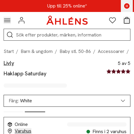
Hoppa till navigationsmenyn
Hoppa till innehåll
Hoppa till sidfot
Kod: AUG25 - Shoppa nu
Upp till 25% online*
Logga in
Favoriter
Var
Sök
Start
/
Barn & ungdom
/
Baby stl. 50-86
/
Accessoarer
/
H
Livly
Produktbilder
Hoppa över bildspelet
Produktinformation
5 av 5
5 av fem stjä
Haklapp Saturday
Färg:
White
Online
Varuhus
Finns i 2 varuhus