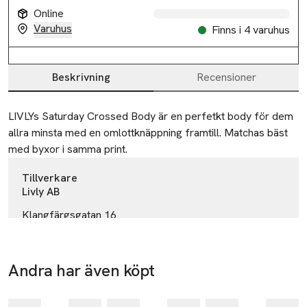
Online
Varuhus
Finns i 4 varuhus
Beskrivning
Recensioner
Beskrivning
LIVLYs Saturday Crossed Body är en perfetkt body för dem 
allra minsta med en omlottknäppning framtill. Matchas bäst 
med byxor i samma print.
Tillverkare
Livly AB
Klangfärgsgatan 16
426 52 Västra Frölunda
Sweden
Andra har även köpt
info@livlyclothing.com
E-post
Hoppa över bildspelet
Mobilnummer