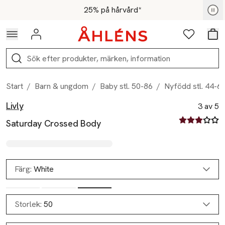
Hoppa till navigationsmenyn
Hoppa till innehåll
Hoppa till sidfot
För medlemmar - Shoppa nu
25% på hårvård*
Logga in
Favoriter
Var
Sök
Start
/
Barn & ungdom
/
Baby stl. 50-86
/
Nyfödd stl. 44-6
Livly
Produktbilder
Hoppa över bildspelet
Produktinformation
3 av 5
3 av fem stjä
Saturday Crossed Body
Färg:
White
Storlek:
50