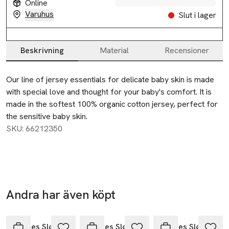
Online
Varuhus
Slut i lager
Beskrivning
Material
Recensioner
Beskrivning
Our line of jersey essentials for delicate baby skin is made 
with special love and thought for your baby's comfort. It is 
made in the softest 100% organic cotton jersey, perfect for 
the sensitive baby skin.
SKU: 66212350
-25%
Andra har även köpt
-25%
Nyhet
-25%
Hoppa över bildspelet
Konges Sløjd
Konges Sløjd
Konges Sløjd