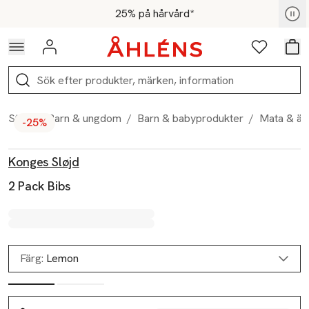
Hoppa till navigationsmenyn
Hoppa till innehåll
Hoppa till sidfot
För medlemmar - Shoppa nu
25% på hårvård*
Logga in
Favoriter
Var
Sök
Start
/
Barn & ungdom
/
Barn & babyprodukter
/
Mata & ät
-25%
Produktbilder
Hoppa över bildspelet
Produktinformation
Konges Sløjd
2 Pack Bibs
Färg:
Lemon