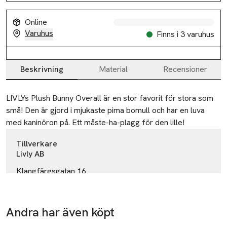
Online
Varuhus
Finns i 3 varuhus
Beskrivning
Material
Recensioner
Beskrivning
LIVLYs Plush Bunny Overall är en stor favorit för stora som 
små! Den är gjord i mjukaste pima bomull och har en luva 
med kaninöron på. Ett måste-ha-plagg för den lille!
Tillverkare
Livly AB
Klangfärgsgatan 16
426 52 Västra Frölunda
Sweden
Andra har även köpt
info@livlyclothing.com
E-post