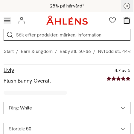
Hoppa till navigationsmenyn
Hoppa till innehåll
Hoppa till sidfot
För medlemmar - Shoppa nu
25% på hårvård*
Logga in
Favoriter
Var
Sök
Start
/
Barn & ungdom
/
Baby stl. 50-86
/
Nyfödd stl. 44-6
Produktbilder
Hoppa över bildspelet
Produktinformation
Livly
4.7 av 5
4.7 av fem st
Plush Bunny Overall
Färg:
White
Storlek:
50