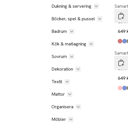
Dukning & servering
Samarb
CO B
Böcker, spel & pussel
Lenn
Badrum
649 
Kök & matlagning
Produ
copp
inky 
must
beig
grå
burnt
,
Samarb
Sovrum
CO B
Lenn
Dekoration
649 
Textil
Produ
coral
inky 
must
beig
grå
copp
,
Mattor
Organisera
Möbler