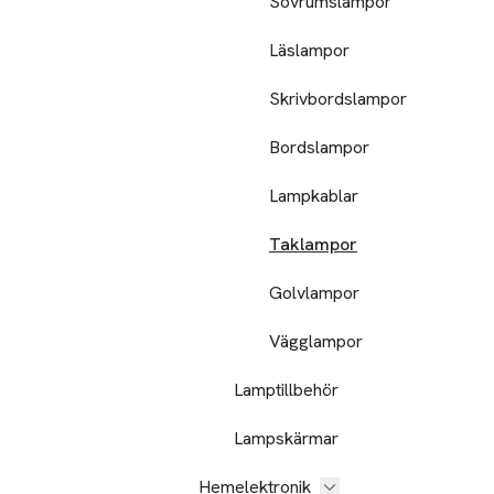
Sovrumslampor
Läslampor
Skrivbordslampor
Bordslampor
Lampkablar
Taklampor
Golvlampor
Vägglampor
Lamptillbehör
Lampskärmar
Hemelektronik