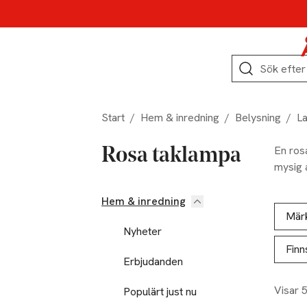
Hoppa till produktnavigation
Hoppa till innehåll
Hoppa till sidfot
Sök
Start
/
Hem & inredning
/
Belysning
/
L
En ros
Rosa taklampa
mysig a
Hem & inredning
Hoppa till produktsidan
Hoppa t
Lista ö
Mär
Nyheter
Finn
Erbjudanden
Visar 
Populärt just nu