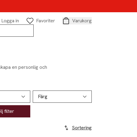
Logga in
Favoriter
Varukorg
Varukorg
skapa en personlig och
Färg
j filter
Sortering