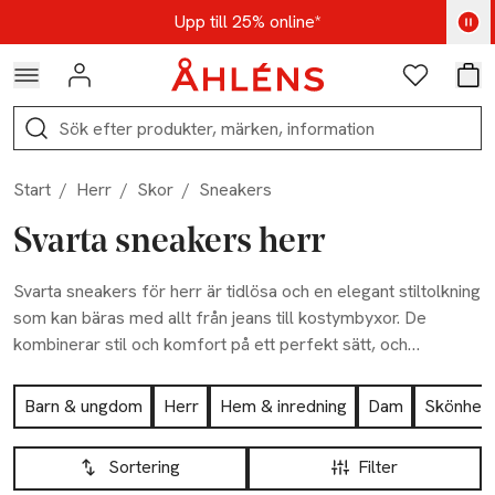
Hoppa till navigationsmenyn
Hoppa till innehåll
Hoppa till sidfot
Kod: AUG25 - Shoppa nu
Upp till 25% online*
Logga in
Favoriter
Var
Sök
Start
/
Herr
/
Skor
/
Sneakers
Svarta sneakers herr
Svarta sneakers för herr är tidlösa och en elegant stiltolkning
som kan bäras med allt från jeans till kostymbyxor. De
kombinerar stil och komfort på ett perfekt sätt, och
mångsidigheten gör dem till en oumbärligt del i varje mans
Hoppa till produktsidan
skogarderob.
Barn & ungdom
Herr
Hem & inredning
Dam
Skönhet
Hoppa till produktsidan
Lista över produkter
Sortering
Filter