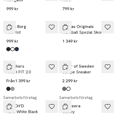
999 kr
799 kr
Björn Borg
Adidas Originals
Ace Knt
Handball Spezial Skor
999 kr
1 349 kr
Produkten finns i färgerna:
Black
White
Navy
,
,
,
Skechers
Tiger of Sweden
ARCH FIT 2.0
Sampe Sneaker
Från
1 399 kr
2 299 kr
Produkten finns i färgerna:
Bbk
Tpe
,
,
Produkten finns i färgerna:
Black
White
,
,
Samarbetsföretag
Samarbetsföretag
DUTCH’D
Bagheera
Rune White Black
Galaxy