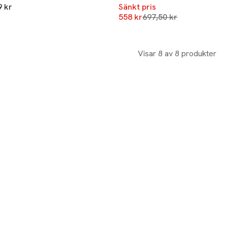
9 kr
Sänkt pris
Lägsta pris 30 dagar
558 kr
697,50 kr
Visar 8 av 8 produkter