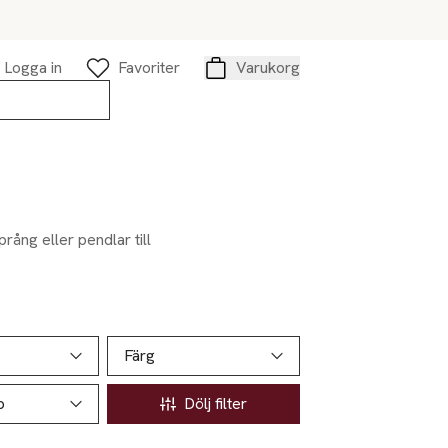
Logga in
Favoriter
Varukorg
Varukorg
ång eller pendlar till
Färg
p
Dölj filter