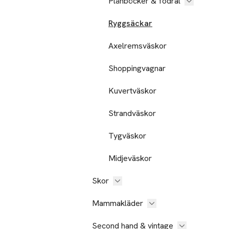
Plånböcker & fodral
Ryggsäckar
Axelremsväskor
Shoppingvagnar
Kuvertväskor
Strandväskor
Tygväskor
Midjeväskor
Skor
Mammakläder
Second hand & vintage