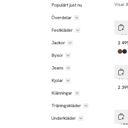
Visar 
Populärt just nu
Överdelar
Sadd
Festkläder
Pale
Jackor
2 49
Produ
Midb
Dk.b
Byxor
Jeans
Ada
Calv
Kjolar
2 39
Klänningar
Träningskläder
Sams
Underkläder
Rygg