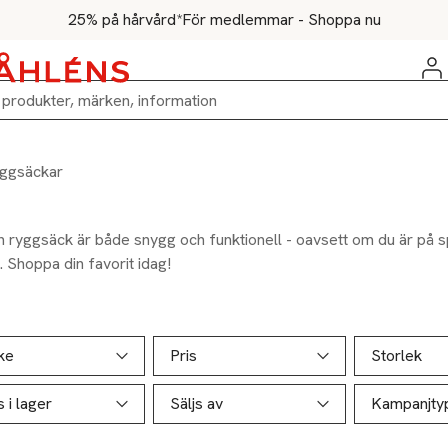
25% på hårvård*
För medlemmar - Shoppa nu
ggsäckar
 ryggsäck är både snygg och funktionell - oavsett om du är på spr
. Shoppa din favorit idag!
ill produktsidan
ver produkter
ke
Pris
Storlek
s i lager
Säljs av
Kampanjty