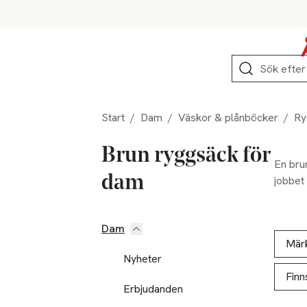
Hoppa till produktnavigation
Hoppa till innehåll
Hoppa till sidfot
Sök
Start
/
Dam
/
Väskor & plånböcker
/
Ry
Brun ryggsäck för
En brun
dam
jobbet 
Dam
Hoppa till produktsidan
Hoppa t
Lista ö
Mär
Nyheter
Finn
Erbjudanden