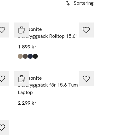
Sortering
Samsonite
Dataryggsäck Rolltop 15,6"
1 899 kr
Produkten finns i färgerna:
Sandstone
Dark Taupe
Navy Blue
Black
,
,
,
,
Samsonite
Dataryggsäck för 15,6 Tum
Laptop
2 299 kr