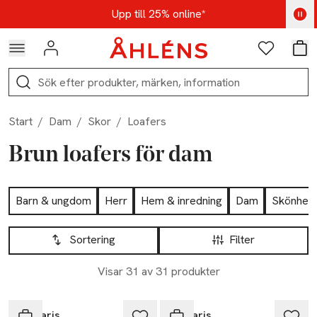
Hoppa till navigationsmenyn
Hoppa till innehåll
Hoppa till sidfot
Kod: AUG25 - Shoppa nu
Upp till 25% online*
Logga in
Favoriter
Var
Sök
Start
/
Dam
/
Skor
/
Loafers
Brun loafers för dam
Hoppa till produktsidan
Barn & ungdom
Herr
Hem & inredning
Dam
Skönhet
Hoppa till produktsidan
Lista över produkter
Sortering
Filter
Visar 31 av 31 produkter
Nyhet
Tamaris
Tamaris