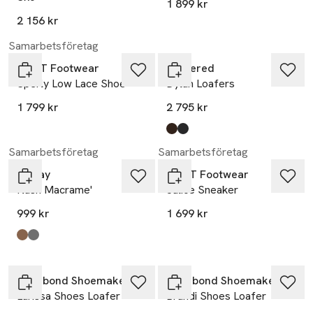
1 899 kr
2 156 kr
Samarbetsföretag
GANT Footwear
Flattered
Sperly Low Lace Shoe
Dylan Loafers
1 799 kr
2 795 kr
Produkten finns i färgerna:
Chocolate
Black
,
,
Samarbetsföretag
Samarbetsföretag
Replay
GANT Footwear
Nash Macrame'
Julice Sneaker
999 kr
1 699 kr
Produkten finns i färgerna:
0002 - beige
0003 - black
,
,
Vagabond Shoemakers
Vagabond Shoemakers
Larissa Shoes Loafer
Brandi Shoes Loafer