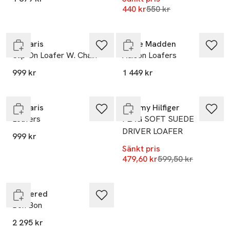
Lägsta pris 30 dagar
440 kr
550 kr
Endast i varuhus
Slut i lager
Tamaris
Steve Madden
Slip On Loafer W. Chain
Adison Loafers
-20%
999 kr
1 449 kr
Endast i varuhus
Slut i lager
Tamaris
Tommy Hilfiger
Loafers
FLAG SOFT SUEDE
DRIVER LOAFER
999 kr
Sänkt pris
Lägsta pris 30 dag
479,60 kr
599,50 kr
Endast i varuhus
Flattered
Bon Bon
2 295 kr