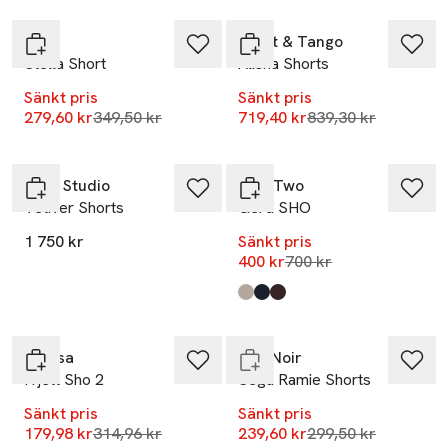
Lee
Twist & Tango
Stella Short
Alisha Shorts
Sänkt pris
Sänkt pris
Lägsta pris 30 dagar
Lägsta pris 30 dag
279,60 kr
349,50 kr
719,40 kr
839,30 kr
-43%
Skall Studio
Part Two
Vetiver Shorts
Gerd SHO
1 750 kr
Sänkt pris
Lägsta pris 30 dagar
400 kr
700 kr
-20%
Produkten finns i färgerna:
Desert Taupe Chambray
After Midnight
Ganache
,
,
,
-43%
Slut i lager
Fransa
Neo Noir
Frjett Sho 2
Sega Ramie Shorts
Sänkt pris
Sänkt pris
Lägsta pris 30 dagar
Lägsta pris 30 dag
179,98 kr
314,96 kr
239,60 kr
299,50 kr