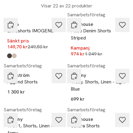
Visar 22 av 22 produkter
-40%
-7%
Samarbetsföretag
Wera
Newhouse
Linneshorts IMOGENE
Milou Denim Shorts
Striped
Sänkt pris
Lägsta pris 30 dagar
149,70 kr
249,50 kr
Kampanj
Lägsta pris 30 dagar
974 kr
1 049 kr
Produkten finns i färgerna:
Brown
Natural Stripe
,
,
Samarbetsföretag
Samarbetsföretag
Modström
Tiffany
Aggimd Shorts
Tracy, Shorts, Linen - Light
Blue
1 300 kr
699 kr
-7%
Samarbetsföretag
Samarbetsföretag
Tiffany
Newhouse
17691, Shorts, Linen -
Sahara Shorts
Army