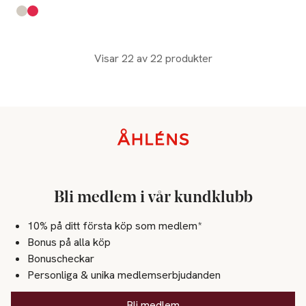
Produkten finns i färgerna:
Undyed Unbleached
Virtual Pink
,
,
Visar 22 av 22 produkter
Sidfot
Bli medlem i vår kundklubb
10% på ditt första köp som medlem*
Bonus på alla köp
Bonuscheckar
Personliga & unika medlemserbjudanden
Bli medlem