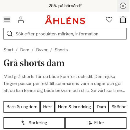
Hoppa till navigationsmenyn
Hoppa till innehåll
Hoppa till sidfot
För medlemmar - Shoppa nu
25% på hårvård*
Logga in
Favoriter
Var
Sök
Start
/
Dam
/
Byxor
/
Shorts
Grå shorts dam
Med grå shorts får du både komfort och stil. Den mjuka
färgen passar perfekt till sommarens varma dagar och gör
att du kan känna dig både bekväm och chic. Se vårt sortiment
av grå shorts nu!
Hoppa till produktsidan
Barn & ungdom
Herr
Hem & inredning
Dam
Skönhet
Hoppa till produktsidan
Lista över produkter
Sortering
Filter