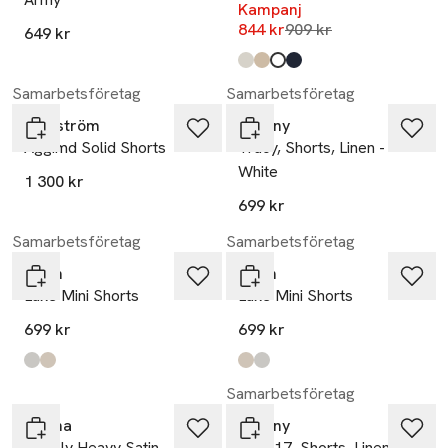
Kampanj
Lägsta pris 30 dagar
844 kr
909 kr
649 kr
Produkten finns i färgerna:
beige
american khaki
vit
marinblå
,
,
,
,
Samarbetsföretag
Samarbetsföretag
Modström
Tiffany
Aggimd Solid Shorts
Tracy, Shorts, Linen -
White
1 300 kr
699 kr
Samarbetsföretag
Samarbetsföretag
aim'n
aim'n
Luxe Mini Shorts
Luxe Mini Shorts
699 kr
699 kr
Produkten finns i färgerna:
stripe
sand
,
,
Produkten finns i färgerna:
sand
stripe
,
,
-17%
Samarbetsföretag
Malina
Tiffany
Cecely Heavy Satin
181017, Shorts, Linen -