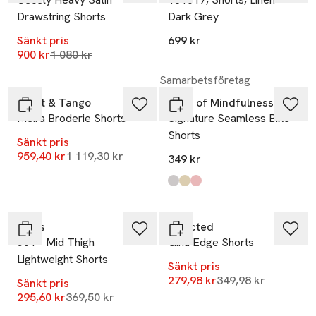
Drawstring Shorts
Dark Grey
Sänkt pris
699 kr
Lägsta pris 30 dagar
900 kr
1 080 kr
-14%
Samarbetsföretag
Twist & Tango
Drop of Mindfulness
Meira Broderie Shorts
Signature Seamless Bike
Shorts
Sänkt pris
Lägsta pris 30 dagar
959,40 kr
1 119,30 kr
349 kr
Produkten finns i färgerna:
cherry lacquer
light yellow
nostalgic pink
,
,
,
-20%
-20%
Levi's
Selected
501® Mid Thigh
Gina Edge Shorts
Lightweight Shorts
Sänkt pris
Lägsta pris 30 dag
279,98 kr
349,98 kr
Sänkt pris
Lägsta pris 30 dagar
295,60 kr
369,50 kr
-20%
-14%