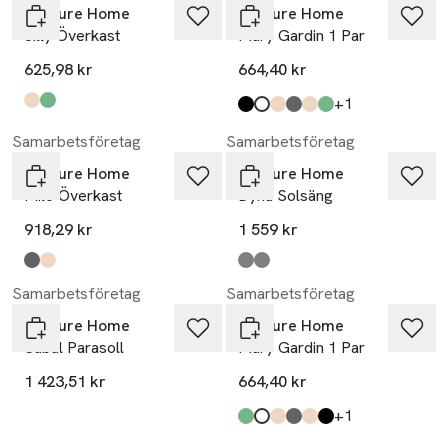
Venture Home
Venture Home
Jilly Överkast
Mary Gardin 1 Par
625,98 kr
664,40 kr
till
+1
Produkten finns i färgerna:
beige
green
,
,
Produkten finns i färgerna:
black
white
sand
dark grey
beige
moss green
,
,
,
,
,
,
Samarbetsföretag
Samarbetsföretag
Venture Home
Venture Home
Milo Överkast
Dyna Solsäng
918,29 kr
1 559 kr
Produkten finns i färgerna:
light grey
beige
,
,
Produkten finns i färgerna:
mörkgrå
grå
,
,
Samarbetsföretag
Samarbetsföretag
Venture Home
Venture Home
Sabal Parasoll
Mary Gardin 1 Par
1 423,51 kr
664,40 kr
till
+1
Produkten finns i färgerna:
moss green
white
sand
dark grey
beige
black
,
,
,
,
,
,