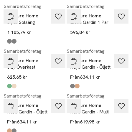
Samarbetsföretag
Samarbetsföretag
Venture Home
Venture Home
Dyna Solsäng
Elena Gardin 1 Par
1 185,79 kr
596,84 kr
Produkten finns i färgerna:
grå
mörkgrå
,
,
Samarbetsföretag
Samarbetsföretag
Venture Home
Venture Home
Jilly Överkast
Kaya Gardin - Öljett
625,65 kr
Från
634,11 kr
Produkten finns i färgerna:
green
beige
,
,
Produkten finns i färgerna:
grey
brown
,
,
Samarbetsföretag
Samarbetsföretag
Venture Home
Venture Home
Kaya Gardin - Öljett
Kaya Gardin - Multi
Från
634,11 kr
Från
619,98 kr