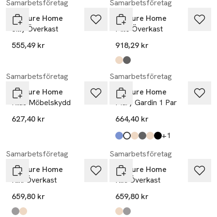
Samarbetsföretag
Samarbetsföretag
Venture Home
Venture Home
Jilly Överkast
Milo Överkast
555,49 kr
918,29 kr
Produkten finns i färgerna:
beige
light grey
,
,
Samarbetsföretag
Samarbetsföretag
Venture Home
Venture Home
Klas Möbelskydd
Mary Gardin 1 Par
627,40 kr
664,40 kr
till
+1
Produkten finns i färgerna:
blue
white
sand
dark grey
beige
black
,
,
,
,
,
,
Samarbetsföretag
Samarbetsföretag
Venture Home
Venture Home
Niki Överkast
Niki Överkast
659,80 kr
659,80 kr
Produkten finns i färgerna:
light grey
beige
,
,
Produkten finns i färgerna:
beige
light grey
,
,