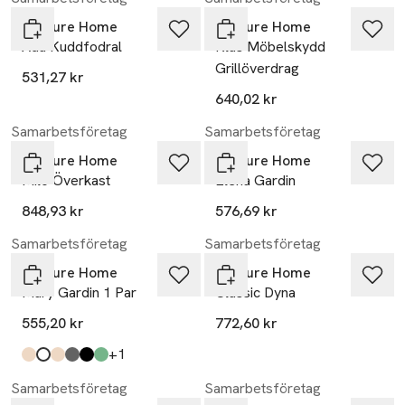
Venture Home
Venture Home
Ada Kuddfodral
Klas Möbelskydd
Grillöverdrag
531,27 kr
640,02 kr
Samarbetsföretag
Samarbetsföretag
Venture Home
Venture Home
Milo Överkast
Elena Gardin
848,93 kr
576,69 kr
Samarbetsföretag
Samarbetsföretag
Venture Home
Venture Home
Mary Gardin 1 Par
Classic Dyna
555,20 kr
772,60 kr
till
+1
Produkten finns i färgerna:
beige
white
sand
dark grey
black
moss green
,
,
,
,
,
,
Samarbetsföretag
Samarbetsföretag