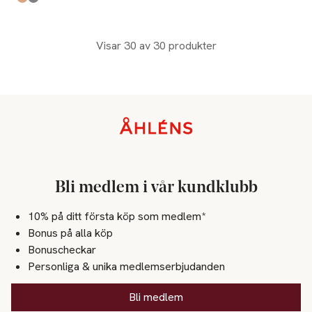
Produkten finns i färgerna:
brown
grey
,
,
Visar 30 av 30 produkter
Sidfot
Bli medlem i vår kundklubb
10% på ditt första köp som medlem*
Bonus på alla köp
Bonuscheckar
Personliga & unika medlemserbjudanden
Bli medlem