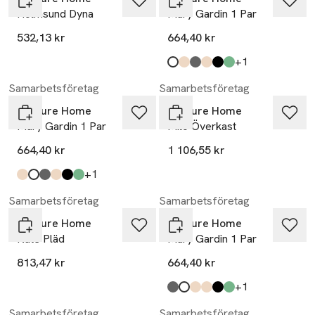
Holmsund Dyna
Mary Gardin 1 Par
532,13 kr
664,40 kr
till
+1
Produkten finns i färgerna:
white
sand
dark grey
beige
black
moss green
,
,
,
,
,
,
Samarbetsföretag
Samarbetsföretag
Venture Home
Venture Home
Mary Gardin 1 Par
Milo Överkast
664,40 kr
1 106,55 kr
till
+1
Produkten finns i färgerna:
sand
white
dark grey
beige
black
moss green
,
,
,
,
,
,
Samarbetsföretag
Samarbetsföretag
Venture Home
Venture Home
Kate Pläd
Mary Gardin 1 Par
813,47 kr
664,40 kr
till
+1
Produkten finns i färgerna:
dark grey
white
sand
beige
black
moss green
,
,
,
,
,
,
Samarbetsföretag
Samarbetsföretag