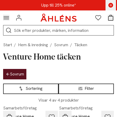
Hoppa till navigationsmenyn
Hoppa till innehåll
Hoppa till sidfot
Kod: AUG25 - Shoppa nu
Upp till 25% online*
Logga in
Favoriter
Var
Sök
Start
/
Hem & inredning
/
Sovrum
/
Täcken
Venture Home täcken
Hoppa till produktsidan
Sovrum
Hoppa till produktsidan
Lista över produkter
Sortering
Filter
Visar 4 av 4 produkter
Samarbetsföretag
Samarbetsföretag
Venture Home
Venture Home