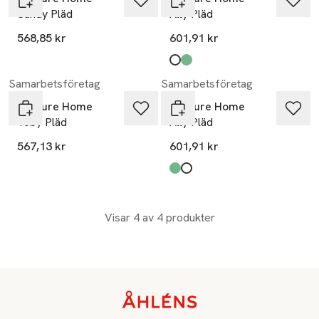
Sandy Pläd
Ally Pläd
568,85 kr
601,91 kr
Produkten finns i färgerna:
white
moss green
,
,
Samarbetsföretag
Samarbetsföretag
Venture Home
Venture Home
Toby Pläd
Ally Pläd
567,13 kr
601,91 kr
Produkten finns i färgerna:
moss green
white
,
,
Visar 4 av 4 produkter
Sidfot