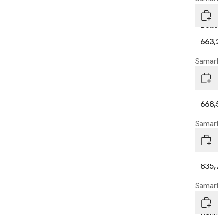
Vent
Bollo
663,
Samarb
Vent
Tiv B
668,
Samarb
Vent
Rilch
835,
Samarb
Vent
Renn