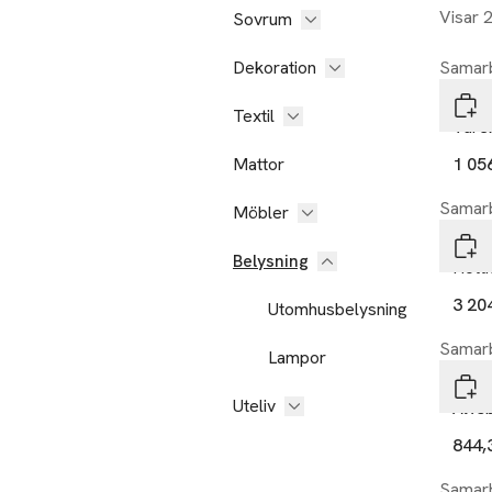
Visar 
Sovrum
Dekoration
Samarb
Vent
Textil
Varek
Mattor
1 05
Samarb
Möbler
Vent
Belysning
Hotti
3 20
Utomhusbelysning
Samarb
Lampor
Vent
Uteliv
Älvs
844,
Samarb