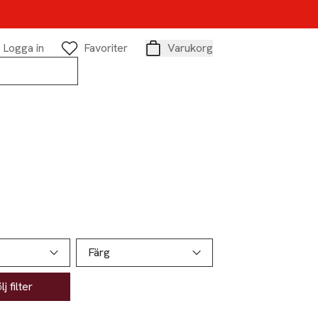
Logga in
Favoriter
Varukorg
Varukorg
Färg
j filter