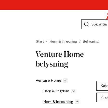
Hoppa till produktnavigation
Hoppa till innehåll
Hoppa till sidfot
Sök
Start
/
Hem & inredning
/
Belysning
Venture Home
belysning
Venture Home
Hoppa till produktsidan
Hoppa t
Lista ö
Kate
Barn & ungdom
Finn
Hem & inredning