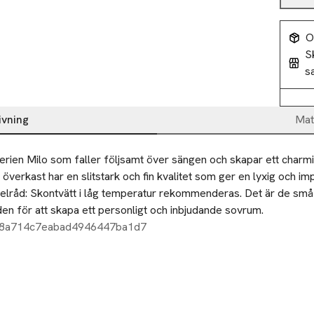
O
S
s
ivning
Mat
erien Milo som faller följsamt över sängen och skapar ett charmig
 överkast har en slitstark och fin kvalitet som ger en lyxig och i
elråd: Skontvätt i låg temperatur rekommenderas. Det är de små 
den för att skapa ett personligt och inbjudande sovrum.
58a714c7eabad4946447ba1d7