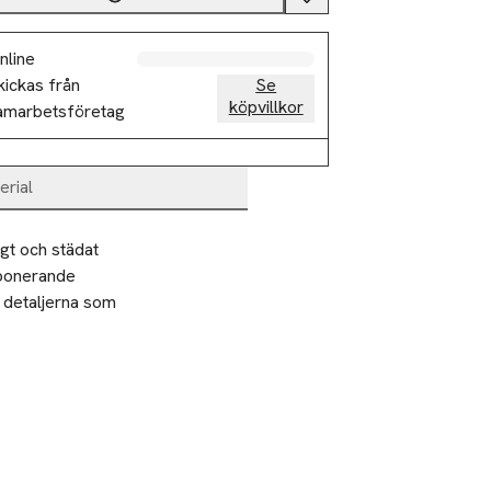
nline
kickas från
Se
köpvillkor
amarbetsföretag
erial
t och städat 
mponerande 
detaljerna som 