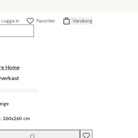
Logga in
Favoriter
Varukorg
Varukorg
re Home
Överkast
eige
k:
260x260 cm