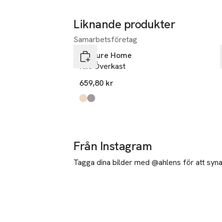
Liknande produkter
Samarbetsföretag
Hoppa över bildspelet
Venture Home
Niki Överkast
659,80 kr
Produkten finns i färgerna:
beige
light grey
,
,
Från Instagram
Tagga dina bilder med @ahlens för att synas