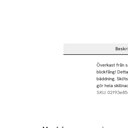
Beskr
Beskrivning
Överkast från s
blickfång! Detta
bäddning. Sköts
gör hela skillna
SKU: 02f93e8