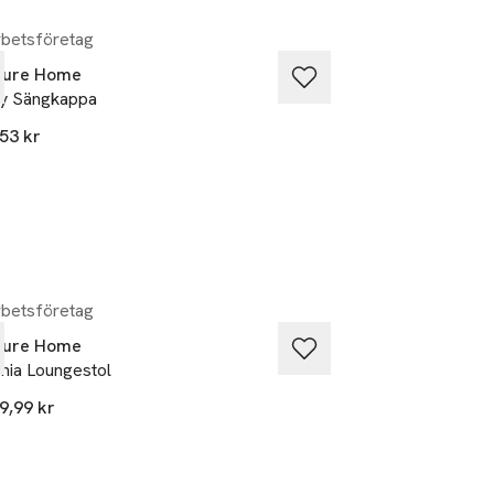
betsföretag
Samarbetsföretag
ture Home
Venture Home
y Sängkappa
Padova Stol 2-pa
53 kr
4 585 kr
betsföretag
Samarbetsföretag
ture Home
Venture Home
nia Loungestol
Nandin Matgrupp
9,99 kr
2 208,22 kr