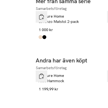
Mer från samma serie
Samarbetsföretag
Hoppa över bildspelet
Venture Home
Levanzo Matstol 2-pack
1 000 kr
Produkten finns i färgerna:
beige
black
,
,
Andra har även köpt
Samarbetsföretag
Hoppa över bildspelet
Venture Home
Anini Hammock
1 199,99 kr