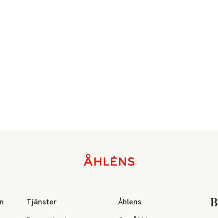
on
Tjänster
Åhlens
B