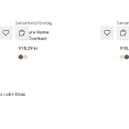
Samarbetsföretag
Samar
Venture Home
Ven
Milo Överkast
Milo
918,29 kr
918,
Produkten finns i färgerna:
light grey
beige
,
,
Prod
beig
light
 i vårt flöde.