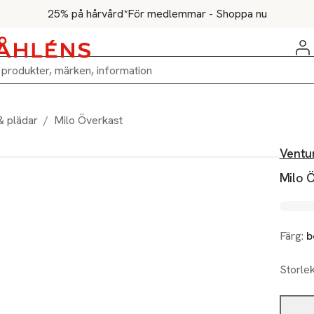
25% på hårvård*
För medlemmar - Shoppa nu
 & plädar
/
Milo Överkast
Ventu
Milo 
Färg:
b
Storle