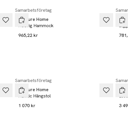
Samarbetsföretag
Samar
Venture Home
Ven
Hedvig Hammock
Zigg
965,22 kr
781,
Samarbetsföretag
Samar
Venture Home
Ven
Hamtic Hängstol
Laco
1 070 kr
3 49