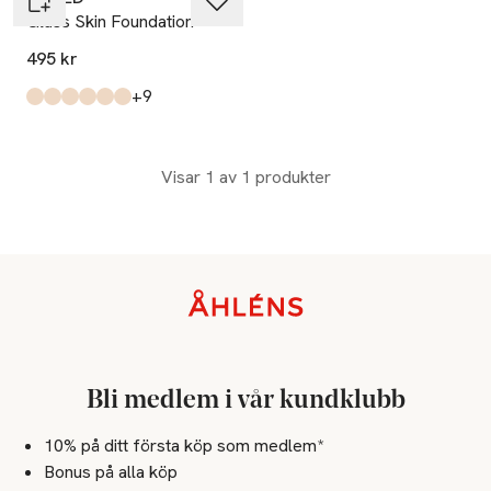
Glass Skin Foundation
495 kr
till
+9
Produkten finns i färgerna:
05
07
08
01
12
04
,
,
,
,
,
,
Visar 1 av 1 produkter
Sidfot
Bli medlem i vår kundklubb
10% på ditt första köp som medlem*
Bonus på alla köp