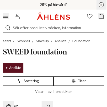
Hoppa till navigationsmenyn
Hoppa till innehåll
Hoppa till sidfot
För medlemmar - Shoppa nu
25% på hårvård*
Logga in
Favoriter
Var
Sök
Start
/
Skönhet
/
Makeup
/
Ansikte
/
Foundation
SWEED foundation
Hoppa till produktsidan
Ansikte
Hoppa till produktsidan
Lista över produkter
Sortering
Filter
Visar 1 av 1 produkter
SWEED