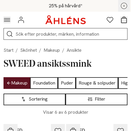
Hoppa till navigationsmenyn
Hoppa till innehåll
Hoppa till sidfot
För medlemmar - Shoppa nu
25% på hårvård*
Logga in
Favoriter
Var
Sök
Start
/
Skönhet
/
Makeup
/
Ansikte
SWEED ansiktssmink
Hoppa till produktsidan
Makeup
Foundation
Puder
Rouge & solpuder
Highl
Hoppa till produktsidan
Lista över produkter
Sortering
Filter
Visar 6 av 6 produkter
SWEED
SWEED