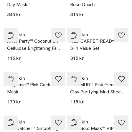
Day Mask™
Rose Quartz
345 kr
315 kr
Starskin
Starskin
After Party™ Coconut Bio-
RED CARPET READY™
Cellulose Brightening Face
3+1 Value Set
Mask
115 kr
315 kr
Starskin
Starskin
Orglamic™ Pink Cactus
SILKMUD™ Pink French
Mask
Clay Purifying Mud Sheet
Mask
170 kr
115 kr
Starskin
Starskin
Eye Catcher™ Smoothing
The Gold Mask™ VIP