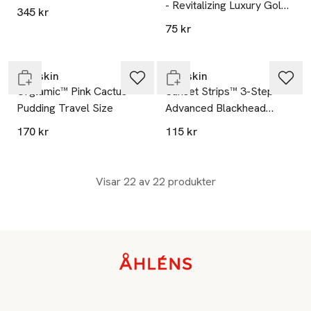
- Revitalizing Luxury Gold
345 kr
Foil Eye Mask 1-pair
75 kr
Endast i varuhus
Slut i lager
Starskin
Starskin
Orglamic™ Pink Cactus
Sunset Strips™ 3-Step
Pudding Travel Size
Advanced Blackhead
Expert System Refining
170 kr
115 kr
Visar 22 av 22 produkter
Sidfot