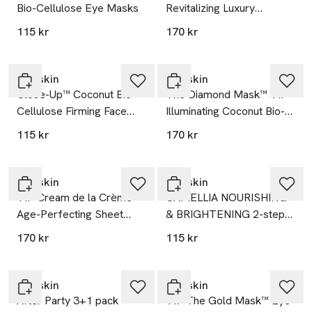
Bio-Cellulose Eye Masks
Revitalizing Luxury
Coconut Bio-Cellulose
115 kr
170 kr
Face Mask
Starskin
Starskin
Close-Up™ Coconut Bio-
The Diamond Mask™ VIP
Cellulose Firming Face
Illuminating Coconut Bio-
Mask
Cellulose Face Mask
115 kr
170 kr
Starskin
Starskin
VIP Cream de la Crème™
CAMELLIA NOURISHING
Age-Perfecting Sheet
& BRIGHTENING 2-step
Mask
oil sheet mask
170 kr
115 kr
Starskin
Starskin
After Party 3+1 pack
VIP The Gold Mask™ Eye