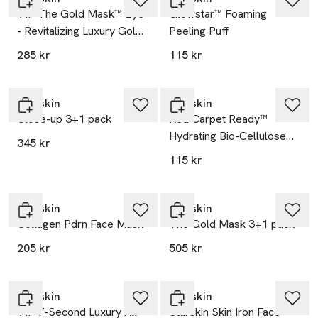
VIP The Gold Mask™ Eye
Glowstar™ Foaming
- Revitalizing Luxury Gold
Peeling Puff
Foil Eye Mask 5-pair
285 kr
115 kr
Starskin
Starskin
Close-up 3+1 pack
Red Carpet Ready™
Hydrating Bio-Cellulose
345 kr
Face Mask
115 kr
Starskin
Starskin
Collagen Pdrn Face Mask
The Gold Mask 3+1 pack
205 kr
505 kr
Starskin
Starskin
VIP 7-Second Luxury All-
Starskin Skin Iron Face