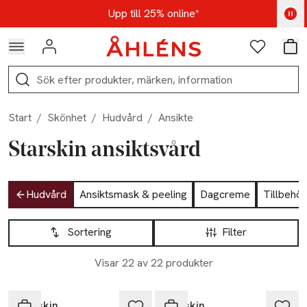
Hoppa till navigationsmenyn
Hoppa till innehåll
Hoppa till sidfot
Kod: AUG25 - Shoppa nu
Upp till 25% online*
Logga in
Favoriter
Var
Sök
Start
/
Skönhet
/
Hudvård
/
Ansikte
Starskin ansiktsvård
Hoppa till produktsidan
Hudvård
Ansiktsmask & peeling
Dagcreme
Tillbehör
Hoppa till produktsidan
Lista över produkter
Sortering
Filter
Visar 22 av 22 produkter
Starskin
Starskin