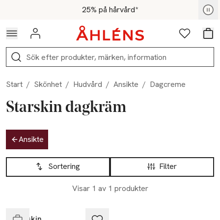
Hoppa till navigationsmenyn
Hoppa till innehåll
Hoppa till sidfot
För medlemmar - Shoppa nu
25% på hårvård*
Logga in
Favoriter
Var
Sök
Start
/
Skönhet
/
Hudvård
/
Ansikte
/
Dagcreme
Starskin dagkräm
Hoppa till produktsidan
Ansikte
Hoppa till produktsidan
Lista över produkter
Sortering
Filter
Visar 1 av 1 produkter
Endast i varuhus
Starskin