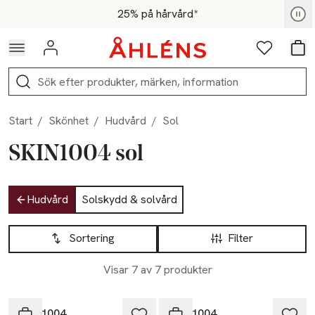
Hoppa till navigationsmenyn
Hoppa till innehåll
Hoppa till sidfot
För medlemmar - Shoppa nu
25% på hårvård*
Logga in
Favoriter
Var
Sök
Start
/
Skönhet
/
Hudvård
/
Sol
SKIN1004 sol
Hoppa till produktsidan
Hudvård
Solskydd & solvård
Hoppa till produktsidan
Lista över produkter
Sortering
Filter
Visar 7 av 7 produkter
SKIN1004
SKIN1004