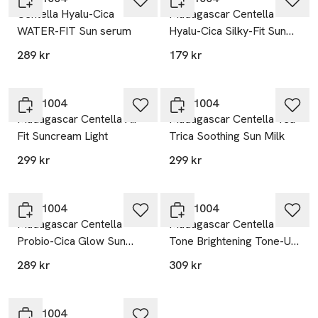
Centella Hyalu-Cica
Madagascar Centella
WATER-FIT Sun serum
Hyalu-Cica Silky-Fit Sun
Stick
289 kr
179 kr
SKIN1004
SKIN1004
Madagascar Centella Air-
Madagascar Centella Tea-
Fit Suncream Light
Trica Soothing Sun Milk
299 kr
299 kr
SKIN1004
SKIN1004
Madagascar Centella
Madagascar Centella
Probio-Cica Glow Sun
Tone Brightening Tone-Up
Ampoule
Sunscreen
289 kr
309 kr
SKIN1004