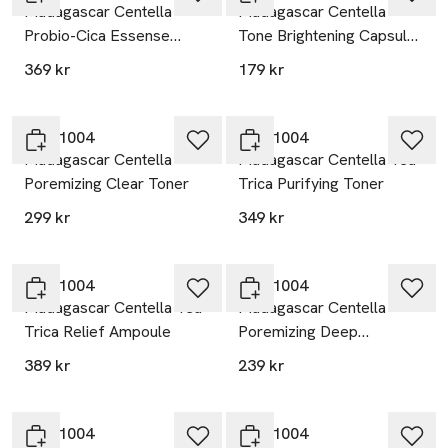
Madagascar Centella
Madagascar Centella
Probio-Cica Essense
Tone Brightening Capsule
Toner
Ampoule
369 kr
179 kr
SKIN1004
SKIN1004
Madagascar Centella
Madagascar Centella Tea-
Poremizing Clear Toner
Trica Purifying Toner
299 kr
349 kr
SKIN1004
SKIN1004
Madagascar Centella Tea-
Madagascar Centella
Trica Relief Ampoule
Poremizing Deep
Cleansing Foam
389 kr
239 kr
SKIN1004
SKIN1004