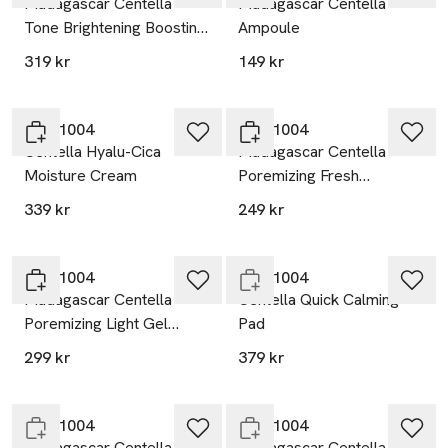
Madagascar Centella
Madagascar Centella
Tone Brightening Boosting
Ampoule
Toner
319 kr
149 kr
SKIN1004
SKIN1004
Centella Hyalu-Cica
Madagascar Centella
Moisture Cream
Poremizing Fresh
Ampoule
339 kr
249 kr
Endast i varuhus
SKIN1004
SKIN1004
Madagascar Centella
Centella Quick Calming
Poremizing Light Gel
Pad
Cream
299 kr
379 kr
Endast i varuhus
Slut i lager
SKIN1004
SKIN1004
Madagascar Centella
Madagascar Centella