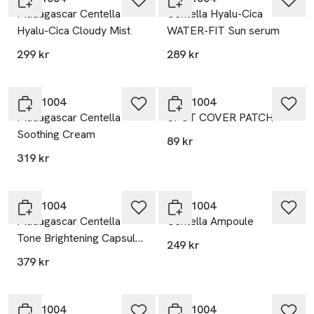
Madagascar Centella
Centella Hyalu-Cica
Hyalu-Cica Cloudy Mist
WATER-FIT Sun serum
299 kr
289 kr
SKIN1004
SKIN1004
Madagascar Centella
SPOT COVER PATCH
Soothing Cream
89 kr
319 kr
SKIN1004
SKIN1004
Madagascar Centella
Centella Ampoule
Tone Brightening Capsule
249 kr
Cream
379 kr
SKIN1004
SKIN1004