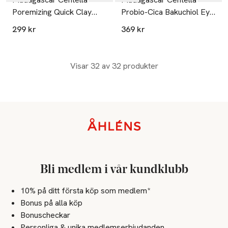
Poremizing Quick Clay
Probio-Cica Bakuchiol Eye
Stick Mask
Cream
299 kr
369 kr
Visar 32 av 32 produkter
Sidfot
Bli medlem i vår kundklubb
10% på ditt första köp som medlem*
Bonus på alla köp
Bonuscheckar
Personliga & unika medlemserbjudanden