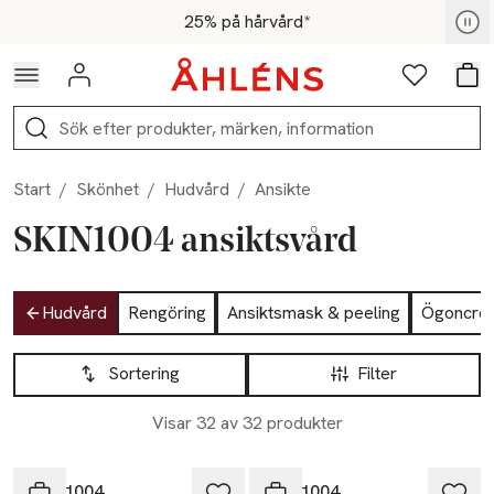
Hoppa till navigationsmenyn
Hoppa till innehåll
Hoppa till sidfot
För medlemmar - Shoppa nu
25% på hårvård*
Logga in
Favoriter
Var
Sök
Start
/
Skönhet
/
Hudvård
/
Ansikte
SKIN1004 ansiktsvård
Hoppa till produktsidan
Hudvård
Rengöring
Ansiktsmask & peeling
Ögoncre
Hoppa till produktsidan
Lista över produkter
Sortering
Filter
Visar 32 av 32 produkter
SKIN1004
SKIN1004