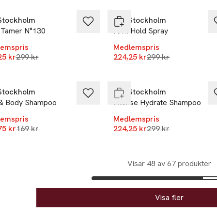
Stockholm
REF Stockholm
z Tamer N°130
Firm Hold Spray
emspris
Medlemspris
Lägsta pris 30 dagar
Lägsta pris 30 daga
25 kr
299 kr
224,25 kr
-25%
299 kr
%
Endast i varuhus
Stockholm
REF Stockholm
 & Body Shampoo
Intense Hydrate Shampoo
emspris
Medlemspris
Lägsta pris 30 dagar
Lägsta pris 30 daga
75 kr
169 kr
224,25 kr
299 kr
Visar 48 av 67 produkter
Visa fler