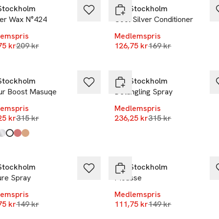
Stockholm
REF Stockholm
er Wax N°424
Cool Silver Conditioner
emspris
Medlemspris
Lägsta pris 30 dagar
Lägsta pris 30 daga
75 kr
209 kr
126,75 kr
169 kr
%
-25%
Stockholm
REF Stockholm
ur Boost Masuqe
Detangling Spray
emspris
Medlemspris
Lägsta pris 30 dagar
Lägsta pris 30 daga
25 kr
315 kr
236,25 kr
315 kr
kten finns i färgerna:
 Chocolate
nse Copper
Silver Ash
num Blonde
nse Red
Brown
,
,
,
,
,
,
%
-25%
Stockholm
REF Stockholm
ure Spray
Mousse
emspris
Medlemspris
Lägsta pris 30 dagar
Lägsta pris 30 daga
75 kr
149 kr
111,75 kr
149 kr
%
-25%