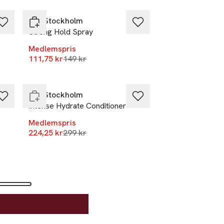
REF Stockholm
Strong Hold Spray
Medlemspris
r
Lägsta pris 30 dagar
111,75 kr
-25%
149 kr
Endast i varuhus
REF Stockholm
Intense Hydrate Conditioner
Medlemspris
r
Lägsta pris 30 dagar
224,25 kr
299 kr