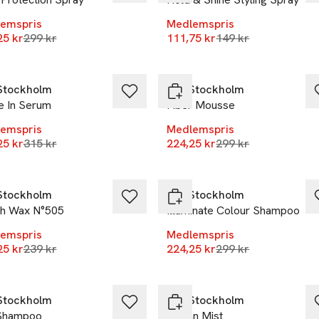
emspris
Medlemspris
Lägsta pris 30 dagar
Lägsta pris 30 daga
25 kr
299 kr
111,75 kr
149 kr
%
-25%
Stockholm
REF Stockholm
e In Serum
Fiber Mousse
emspris
Medlemspris
Lägsta pris 30 dagar
Lägsta pris 30 daga
25 kr
315 kr
224,25 kr
299 kr
%
-25%
Stockholm
REF Stockholm
h Wax N°505
Illuminate Colour Shampoo
emspris
Medlemspris
Lägsta pris 30 dagar
Lägsta pris 30 daga
25 kr
239 kr
224,25 kr
299 kr
%
-25%
Stockholm
REF Stockholm
Shampoo
Ocean Mist