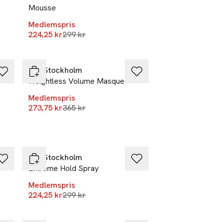
Mousse
r
Medlemspris
Lägsta pris 30 dagar
224,25 kr
299 kr
-25%
REF Stockholm
Weightless Volume Masque
Medlemspris
r
Lägsta pris 30 dagar
273,75 kr
365 kr
-25%
REF Stockholm
Extreme Hold Spray
Medlemspris
r
Lägsta pris 30 dagar
224,25 kr
299 kr
-25%