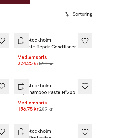
Sortering
-25%
REF Stockholm
Ultimate Repair Conditioner
Medlemspris
r
Lägsta pris 30 dagar
224,25 kr
299 kr
-25%
REF Stockholm
Dry Shampoo Paste N°205
Medlemspris
r
Lägsta pris 30 dagar
156,75 kr
209 kr
-25%
REF Stockholm
Heat Protection