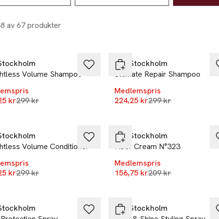
48 av 67 produkter
%
-25%
Stockholm
REF Stockholm
htless Volume Shampoo
Ultimate Repair Shampoo
emspris
Medlemspris
Lägsta pris 30 dagar
Lägsta pris 30 daga
25 kr
299 kr
224,25 kr
299 kr
%
-25%
Stockholm
REF Stockholm
htless Volume Conditioner
Fiber Cream N°323
emspris
Medlemspris
Lägsta pris 30 dagar
Lägsta pris 30 daga
25 kr
299 kr
156,75 kr
209 kr
%
-25%
Stockholm
REF Stockholm
 Protection Spray
Hold & Shine Styling Spray