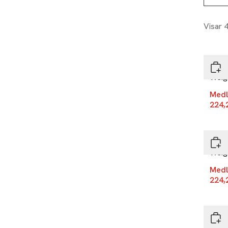
Visar 
-25
REF 
Weig
Medl
224,
-25
REF 
Weig
Medl
224,
-25
REF 
Heat