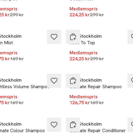
emspris
Medlemspris
Lägsta pris 30 dagar
Lägsta pris 30 daga
25 kr
299 kr
224,25 kr
299 kr
%
-25%
Stockholm
REF Stockholm
n Mist
Root To Top
emspris
Medlemspris
Lägsta pris 30 dagar
Lägsta pris 30 daga
75 kr
169 kr
224,25 kr
299 kr
%
-25%
Stockholm
REF Stockholm
htless Volume Shampoo
Ultimate Repair Shampoo
emspris
Medlemspris
Lägsta pris 30 dagar
Lägsta pris 30 daga
75 kr
169 kr
126,75 kr
169 kr
%
-25%
Stockholm
REF Stockholm
minate Colour Shampoo
Ultimate Repair Conditioner