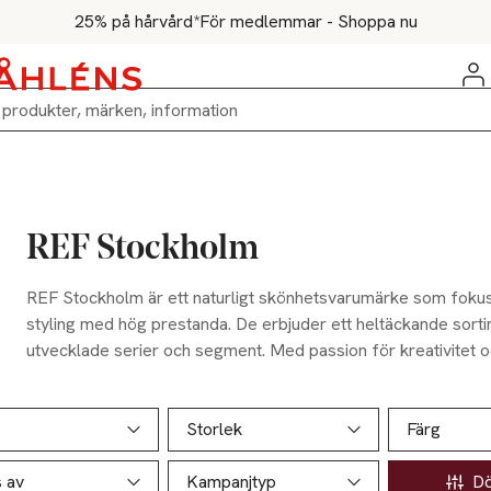
25% på hårvård*
För medlemmar - Shoppa nu
REF Stockholm
REF Stockholm är ett naturligt skönhetsvarumärke som foku
styling med hög prestanda. De erbjuder ett heltäckande sort
utvecklade serier och segment. Med passion för kreativitet o
det lätt för dig att välja produkt med deras speciellt utvec
till rätt stadga, glans och volym. Med Nature + Science kombi
ill produktsidan
ver produkter
med det senaste inom vetenskapen.
Storlek
Färg
s av
Kampanjtyp
Döl