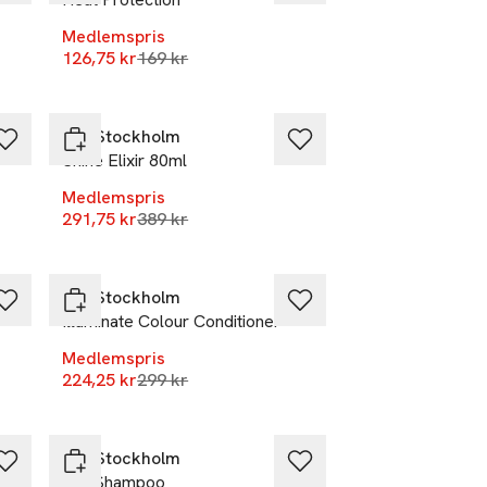
Medlemspris
r
Lägsta pris 30 dagar
126,75 kr
169 kr
-25%
REF Stockholm
Shine Elixir 80ml
Medlemspris
r
Lägsta pris 30 dagar
291,75 kr
389 kr
-25%
REF Stockholm
Illuminate Colour Conditioner
Medlemspris
r
Lägsta pris 30 dagar
224,25 kr
299 kr
-25%
REF Stockholm
Dry Shampoo