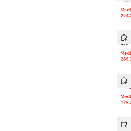
Medl
224,
-25
REF 
Leav
Medl
236,
-25
REF 
Roug
Medl
179,
-25
REF 
Dry 