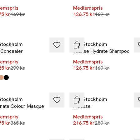
emspris
Medlemspris
Lägsta pris 30 dagar
Lägsta pris 30 daga
75 kr
169 kr
126,75 kr
169 kr
%
-25%
Stockholm
REF Stockholm
 Concealer
Intense Hydrate Shampoo
emspris
Medlemspris
Lägsta pris 30 dagar
Lägsta pris 30 daga
25 kr
299 kr
126,75 kr
169 kr
kten finns i färgerna:
n
 Blonde
 Brown
k
,
,
,
,
%
-25%
Stockholm
REF Stockholm
minate Colour Masque
Mousse
emspris
Medlemspris
Lägsta pris 30 dagar
Lägsta pris 30 daga
75 kr
365 kr
216,75 kr
289 kr
%
-25%