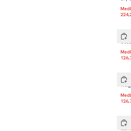
Medl
224,
-25
REF 
Ocea
Medl
126,
-25
REF 
Weig
Medl
126,
-25
REF 
Illu