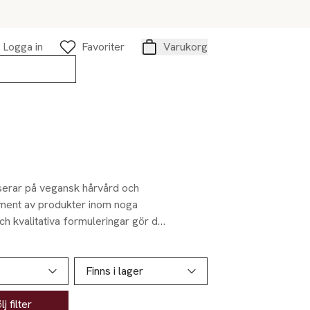
Logga in
Favoriter
Varukorg
Varukorg
serar på vegansk hårvård och
iment av produkter inom noga
ch kvalitativa formuleringar gör de
klade nummersystem, som guidar dig
nerar de naturliga ingredienser
Finns i lager
j filter