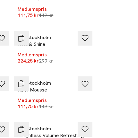
Medlemspris
r
Lägsta pris 30 dagar
111,75 kr
149 kr
-25%
REF Stockholm
Hold & Shine
Medlemspris
r
Lägsta pris 30 dagar
224,25 kr
299 kr
-25%
REF Stockholm
Fiber Mousse
Medlemspris
r
Lägsta pris 30 dagar
111,75 kr
149 kr
-25%
REF Stockholm
Weightless Volume Refreshing