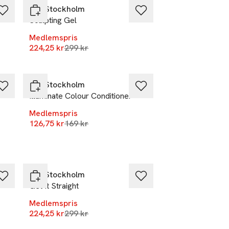
REF Stockholm
Sculpting Gel
Medlemspris
r
Lägsta pris 30 dagar
224,25 kr
299 kr
-25%
REF Stockholm
Illuminate Colour Conditioner
Medlemspris
r
Lägsta pris 30 dagar
126,75 kr
169 kr
-25%
REF Stockholm
Get It Straight
Medlemspris
r
Lägsta pris 30 dagar
224,25 kr
299 kr
-25%