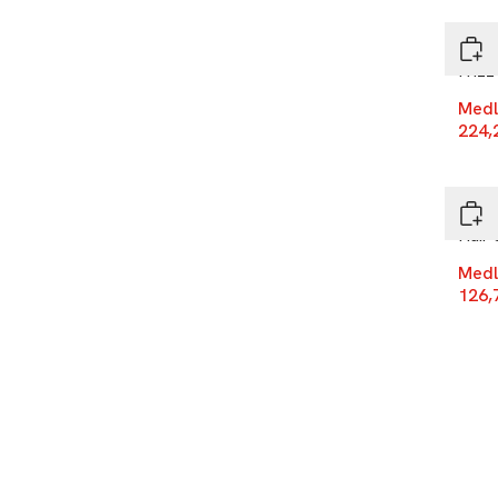
REF 
Friz
Medl
224,
-25
REF 
Hair
Medl
126,