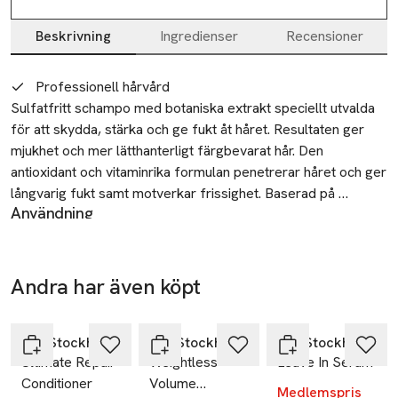
Beskrivning
Ingredienser
Recensioner
Beskrivning
Professionell hårvård
Sulfatfritt schampo med botaniska extrakt speciellt utvalda 
för att skydda, stärka och ge fukt åt håret. Resultaten ger 
mjukhet och mer lätthanterligt färgbevarat hår. Den 
antioxidant och vitaminrika formulan penetrerar håret och ger 
långvarig fukt samt motverkar frissighet. Baserad på 
Användning
organisk kokosnötsolja och bergamot olja. Fettsyrorna från 
Applicera i vått hår och massera in i hår samt hårbotten. Skölj
kokosnötsoljan penetrerar och ger djup fukt till håret utan att 
ur och upprepa.
tynga ned. Den rika Bergamot oljan ger en lysande glans. En 
SKU: 90634988
perfekt cocktail av djup konditionering och skimrande glans 
Andra har även köpt
med ökad fukt. *Colour Preserve System - Naturligt UV 
-25%
-25%
-25%
Hoppa över bildspelet
skydd som skyddar håret mot UV strålning och fria radikaler. 
Minskar färgförlusten som uppstår vid tvätt. *Stärkande 
REF Stockholm
REF Stockholm
REF Stockholm
Ultimate Repair
Weightless
Leave In Serum
Quinoa Protein – Naturens egna keratin. Stärker och 
Conditioner
Volume
reparerar håret. 100% Veganska ingredienser.
Medlemspris