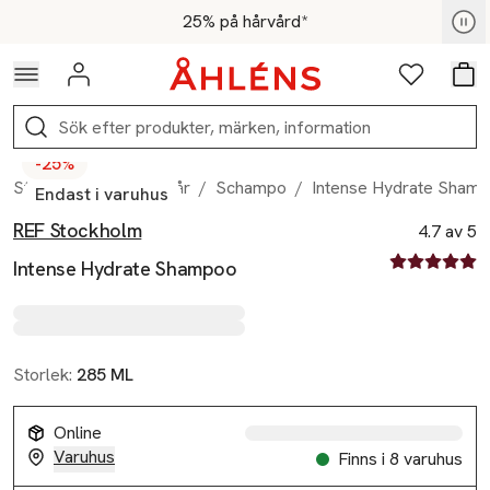
Hoppa till navigationsmenyn
Hoppa till innehåll
Hoppa till sidfot
För medlemmar - Shoppa nu
25% på hårvård*
Logga in
Favoriter
Var
Sök
-25%
Start
/
Skönhet
/
Hår
/
Schampo
/
Intense Hydrate Sham
Endast i varuhus
REF Stockholm
Produktbilder
Hoppa över bildspelet
Produktinformation
4.7 av 5
4.7 av fem st
Intense Hydrate Shampoo
Storlek:
285 ML
Online
Varuhus
Finns i 8 varuhus