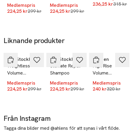
Conditioner
Lägsta pr
236,25 kr
315 kr
Medlemspris
Medlemspris
Lägsta pris 30 dagar
Lägsta pris 30 dagar
224,25 kr
299 kr
224,25 kr
299 kr
Liknande produkter
-25%
-25%
-25%
Hoppa över bildspelet
REF Stockholm
REF Stockholm
Redken
Weightless
Ultimate Repair
High Rise
Volume
Shampoo
Volume
Shampoo
Injection
Medlemspris
Medlemspris
Medlemspris
Shampoo
Lägsta pris 30 dagar
Lägsta pris 30 dagar
Lägsta pris
224,25 kr
299 kr
224,25 kr
299 kr
240 kr
320 kr
Från Instagram
Tagga dina bilder med @ahlens för att synas i vårt flöde.