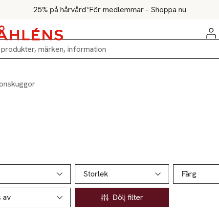
25% på hårvård*
För medlemmar - Shoppa nu
onskuggor
ill produktsidan
ver produkter
Storlek
Färg
s av
Dölj filter