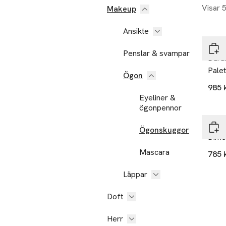
Visar 
Makeup
Exk
Ansikte
Prad
Penslar & svampar
Dura
Palet
Ögon
985 
Eyeliner &
Exk
ögonpennor
Prad
Ögonskuggor
Dime
Mascara
785 
Läppar
Doft
Herr