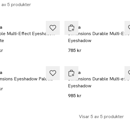
5 av 5 produkter
lusivt hos Åhléns
Exklusivt hos Åhléns
a
Prada
ble Multi-Effect Eyeshadow
Dimensions Durable Multi-Effe
te
Eyeshadow
kr
785 kr
lusivt hos Åhléns
Exklusivt hos Åhléns
a
Prada
nsions Eyeshadow Palette
Dimensions Durable Multi-effe
Eyeshadow
kr
985 kr
Visar 5 av 5 produkter