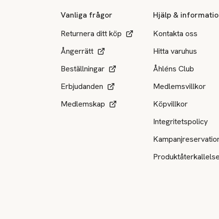
Vanliga frågor
Hjälp & informati
Returnera ditt köp
Kontakta oss
Ångerrätt
Hitta varuhus
Beställningar
Åhléns Club
Erbjudanden
Medlemsvillkor
Medlemskap
Köpvillkor
Integritetspolicy
Kampanjreservatio
Produktåterkallels
Tillgängliga betalsätt