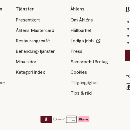
on
Tjänster
Åhlens
B
Presentkort
Om Åhléns
Åhléns Mastercard
Hållbarhet
Restaurang/café
Lediga jobb
Behandling/tjänster
Press
Mina sidor
Samarbetsföretag
Kategori index
Cookies
Fö
ner
Tillgänglighet
e
Tips & råd