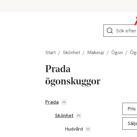
Hoppa till produktnavigation
Hoppa till innehåll
Hoppa till sidfot
Sök
Start
/
Skönhet
/
Makeup
/
Ögon
/
Ög
Prada
ögonskuggor
Prada
Hoppa till produktsidan
Hoppa t
Lista ö
Pris
Skönhet
Sälj
Hudvård