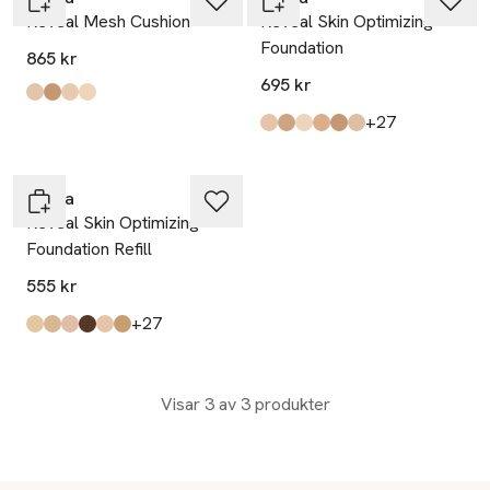
Reveal Mesh Cushion
Reveal Skin Optimizing
Foundation
865 kr
695 kr
Produkten finns i färgerna:
Ln10
Ln25
Ln5
Lc5
,
,
,
,
till
+27
Produkten finns i färgerna:
Ln10
Mn40
Lc5
Lc10
Lw25
Ln15
,
,
,
,
,
,
Exklusivt hos Åhléns
Prada
Reveal Skin Optimizing
Foundation Refill
555 kr
till
+27
Produkten finns i färgerna:
Lw10
Lw15
Ln25
Dc80
Ln10
Mw40
,
,
,
,
,
,
Visar 3 av 3 produkter