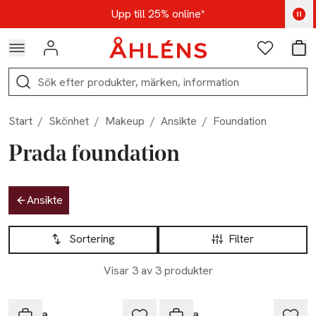
Hoppa till navigationsmenyn
Hoppa till innehåll
Hoppa till sidfot
Kod: AUG25 - Shoppa nu
Upp till 25% online*
Logga in
Favoriter
Var
Sök
Start
/
Skönhet
/
Makeup
/
Ansikte
/
Foundation
Prada foundation
Hoppa till produktsidan
Ansikte
Hoppa till produktsidan
Lista över produkter
Sortering
Filter
Visar 3 av 3 produkter
Exklusivt hos Åhléns
Exklusivt hos Åhléns
Prada
Prada