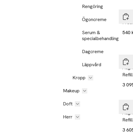
Exk
Rengöring
Prad
Ögoncreme
Prad
Serum &
540 
specialbehandling
Exk
Dagcreme
Prad
Läppvård
Augm
Refill
Kropp
3 09
Makeup
Exk
Doft
Prad
Augm
Herr
Refil
3 60