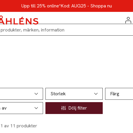
Upp till 25% online*
Kod: AUG25 - Shoppa nu
ill produktsidan
ver produkter
Storlek
Färg
s av
Dölj filter
11 av 11 produkter