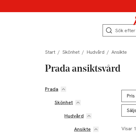
Hoppa till produktnavigation
Hoppa till innehåll
Hoppa till sidfot
Sök
Start
/
Skönhet
/
Hudvård
/
Ansikte
Prada ansiktsvård
Prada
Hoppa till produktsidan
Hoppa t
Lista ö
Pris
Skönhet
Sälj
Hudvård
Visar 
Ansikte