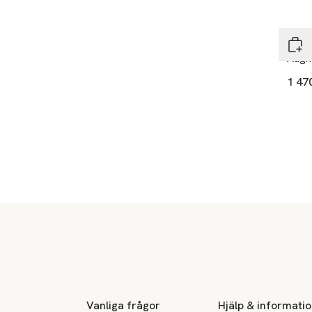
Exk
Prad
Augm
1 47
Sidfot
Vanliga frågor
Hjälp & informati