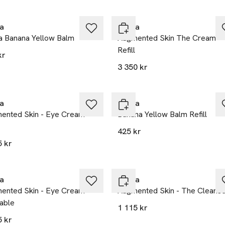
lusivt hos Åhléns
Exklusivt hos Åhléns
a
Prada
a Banana Yellow Balm
Augmented Skin The Cream
Refill
kr
3 350 kr
lusivt hos Åhléns
Exklusivt hos Åhléns
a
Prada
ented Skin - Eye Cream
Banana Yellow Balm Refill
425 kr
5 kr
lusivt hos Åhléns
Exklusivt hos Åhléns
a
Prada
ented Skin - Eye Cream
Augmented Skin - The Cleans
lable
1 115 kr
5 kr