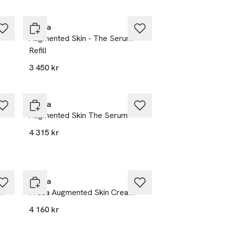
Exklusivt hos Åhléns
Prada
Augmented Skin - The Serum
Refill
3 450 kr
Exklusivt hos Åhléns
Prada
Augmented Skin The Serum
4 315 kr
Exklusivt hos Åhléns
Prada
er
Prada Augmented Skin Cream
4 160 kr