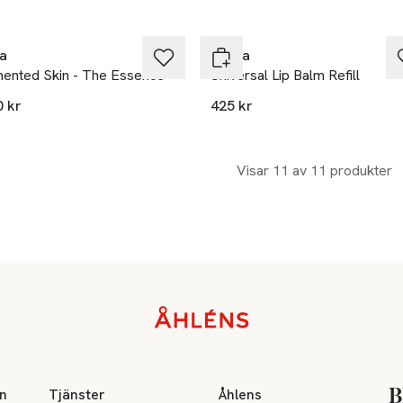
lusivt hos Åhléns
Exklusivt hos Åhléns
a
Prada
ented Skin - The Essence
Universal Lip Balm Refill
0 kr
425 kr
Visar 11 av 11 produkter
on
Tjänster
Åhlens
B