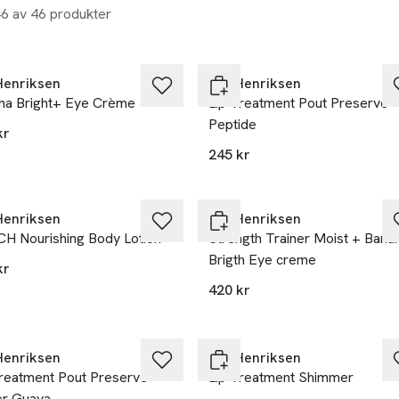
46 av 46 produkter
Henriksen
Ole Henriksen
na Bright+ Eye Crème
Lip Treatment Pout Preserve
Peptide
kr
245 kr
Henriksen
Ole Henriksen
H Nourishing Body Lotion
Strength Trainer Moist + Bana
Brigth Eye creme
kr
420 kr
Henriksen
Ole Henriksen
Treatment Pout Preserve
Lip Treatment Shimmer
er Guava