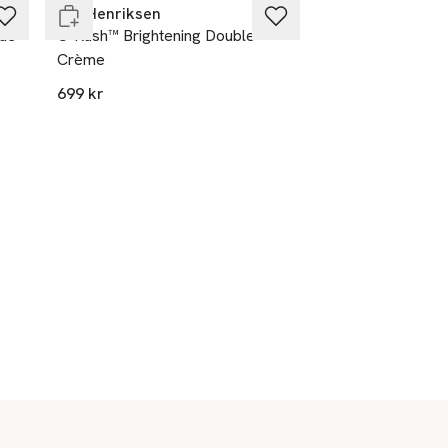
Ole Henriksen
cue
C-Rush™ Brightening Double
Crème
699 kr