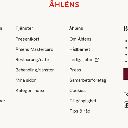
on
Tjänster
Åhlens
B
Presentkort
Om Åhléns
Åhléns Mastercard
Hållbarhet
Restaurang/café
Lediga jobb
Behandling/tjänster
Press
Mina sidor
Samarbetsföretag
Kategori index
Cookies
Fö
ner
Tillgänglighet
e
Tips & råd