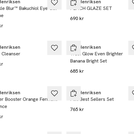
Henriksen
Ole Henriksen
le Blur™ Bakuchiol Eye Gel
PEACH GLAZE SET
me
690 kr
kr
Henriksen
Ole Henriksen
y Cleanser
Truth Glow Even Brighter
Banana Bright Set
kr
685 kr
Henriksen
Ole Henriksen
ier Booster Orange Ferment
Mini Best Sellers Set
nce
765 kr
kr