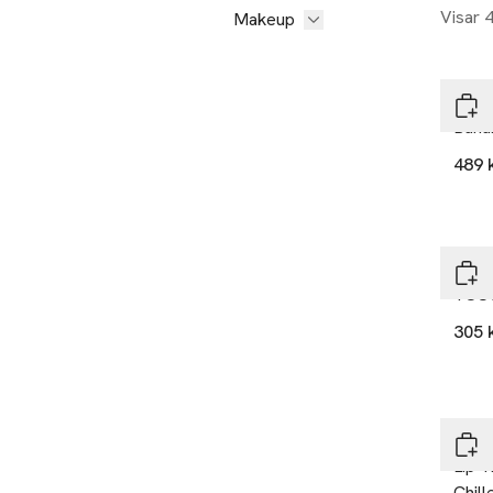
Visar 
Makeup
Ole 
Bana
489 
Ole 
TOUC
305 
Ole 
Lip 
Chill