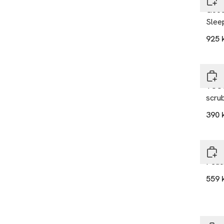
Good
Slee
925 
Ole 
TOUC
scru
390 
Ole 
Peac
559 