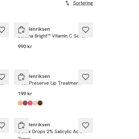
Sortering
Ole Henriksen
Banana Bright™ Vitamin C Serum
990 kr
Ole Henriksen
na
Pout Preserve Lip Treatment
199 kr
Produkten finns i färgerna:
Peach
Sweet Macaron
Strawberry
Vanilla Bonbon
Cocoa Créme
,
,
,
,
,
Ole Henriksen
Detox Drops 2% Salicylic Acid
Toner