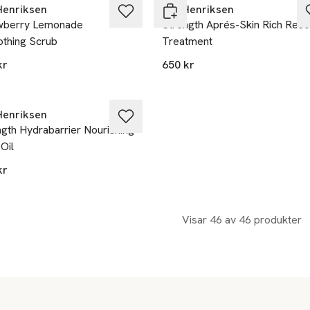
Henriksen
Ole Henriksen
wberry Lemonade
Strength Aprés-Skin Rich Res
thing Scrub
Treatment
kr
650 kr
ast i varuhus
Henriksen
gth Hydrabarrier Nourishing
Oil
kr
Visar 46 av 46 produkter