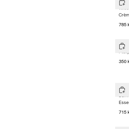
Ole 
Wrink
Crè
785 
Ole 
Milk
350 
Ole 
Barr
Esse
715 