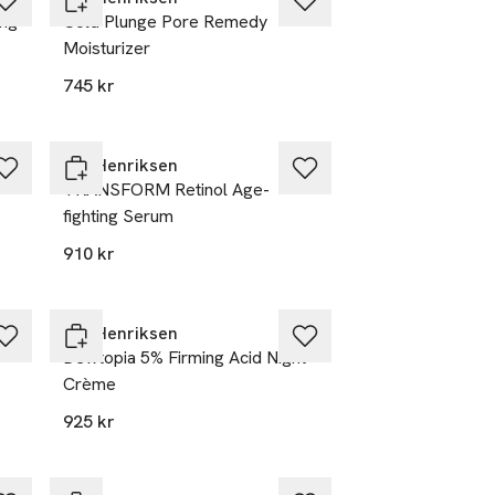
ng
Cold Plunge Pore Remedy
Moisturizer
745 kr
Ole Henriksen
TRANSFORM Retinol Age-
fighting Serum
910 kr
Ole Henriksen
Dewtopia 5% Firming Acid Night
Crème
925 kr