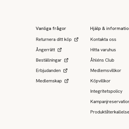
Sidfot
Vanliga frågor
Hjälp & informati
Returnera ditt köp
Kontakta oss
Ångerrätt
Hitta varuhus
Beställningar
Åhléns Club
Erbjudanden
Medlemsvillkor
Medlemskap
Köpvillkor
Integritetspolicy
Kampanjreservatio
Produktåterkallels
Tillgängliga betalsätt