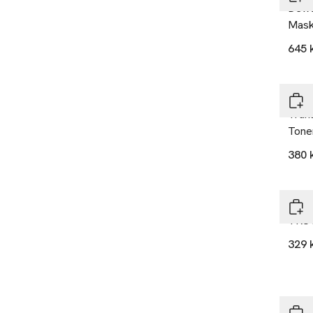
Dewt
Mas
645 
Ole 
Tran
Tone
380 
Ole 
TRUT
329 
Ole 