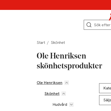
Hoppa till produktnavigation
Hoppa till innehåll
Hoppa till sidfot
Sök
Start
/
Skönhet
Ole Henriksen
skönhetsprodukter
Ole Henriksen
Hoppa till produktsidan
Hoppa t
Lista ö
Kate
Skönhet
Sälj
Hudvård