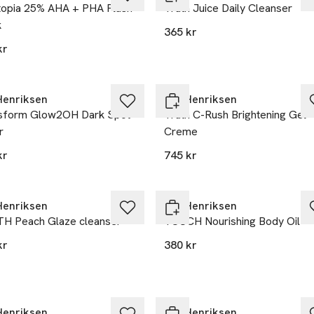
opia 25% AHA + PHA Flash
Truth Juice Daily Cleanser
k
365 kr
kr
Henriksen
Ole Henriksen
sform Glow2OH Dark Spot
Truth C-Rush Brightening Gel
r
Creme
kr
745 kr
Henriksen
Ole Henriksen
H Peach Glaze cleanser
TOUCH Nourishing Body Oil
kr
380 kr
Henriksen
Ole Henriksen