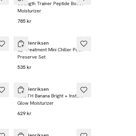
Strength Trainer Peptide Boost
Moisturizer
785 kr
Ole Henriksen
Lip Treatment Mini Chiller Pout
Preserve Set
535 kr
Ole Henriksen
TRUTH Banana Bright + Instant
Glow Moisturizer
629 kr
Ole Henriksen