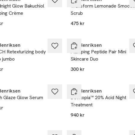
night Glow Bakuchiol
Transform Lemonade Smoothi
ping Crème
Scrub
kr
475 kr
Henriksen
Ole Henriksen
H Retexturizing body
Plumping Peptide Pair Mini
b jumbo
Skincare Duo
kr
300 kr
Henriksen
Ole Henriksen
h Glaze Glow Serum
Dewtopia™ 20% Acid Night
Treatment
kr
940 kr