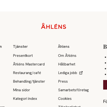
on
Tjänster
Åhlens
B
Presentkort
Om Åhléns
Åhléns Mastercard
Hållbarhet
Restaurang/café
Lediga jobb
Behandling/tjänster
Press
Mina sidor
Samarbetsföretag
Kategori index
Cookies
Fö