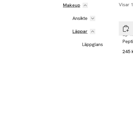
Visar 
Makeup
Ansikte
Ole 
Läppar
Lip Treat
Pept
Läppglans
245 