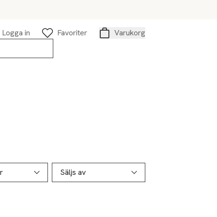
Logga in
Favoriter
Varukorg
Varukorg
r
Säljs av