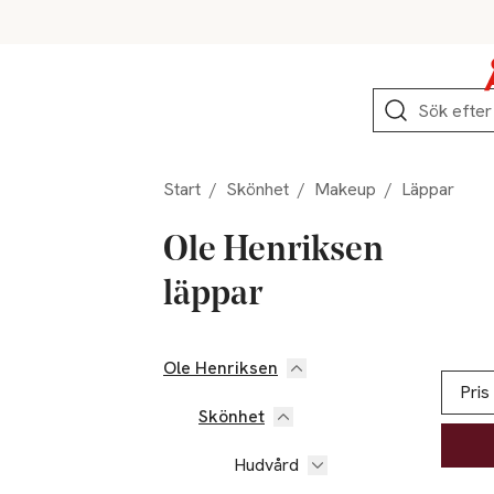
Hoppa till produktnavigation
Hoppa till innehåll
Hoppa till sidfot
Sök
Start
/
Skönhet
/
Makeup
/
Läppar
Ole Henriksen
läppar
Ole Henriksen
Hoppa till produktsidan
Hoppa t
Lista ö
Pris
Skönhet
Hudvård