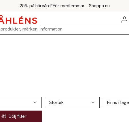
25% på hårvård*
För medlemmar - Shoppa nu
ill produktsidan
ver produkter
Storlek
Finns i lage
Dölj filter